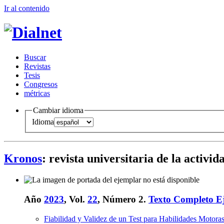
Ir al conteni
d
o
B
uscar
R
evistas
T
esis
Co
n
gresos
m
étricas
Cambiar idioma
Idioma
Kronos
: revista universitaria de la activid
Año
2023
, Vol.
22
, Número 2.
Texto Completo E
Fiabilidad y Validez de un Test para Habilidades Motora