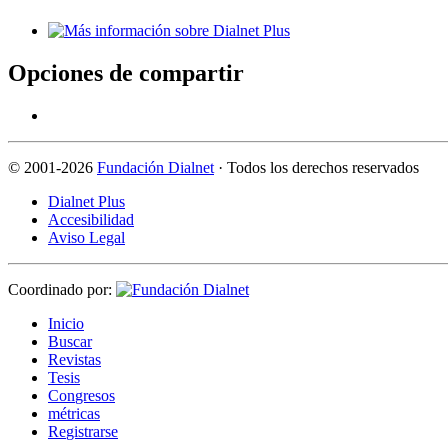
Opciones de compartir
©
2001-2026
Fundación Dialnet
· Todos los derechos reservados
Dialnet Plus
Accesibilidad
Aviso Legal
Coordinado por:
I
nicio
B
uscar
R
evistas
T
esis
Co
n
gresos
m
étricas
R
e
gistrarse