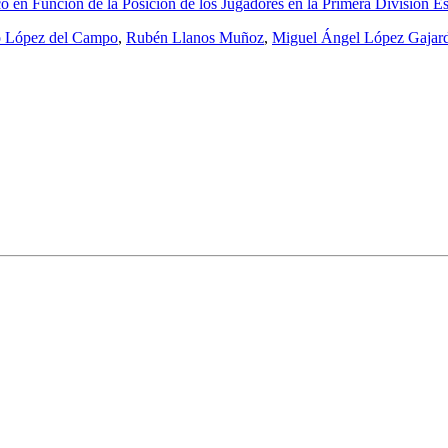
co en Función de la Posición de los Jugadores en la Primera División E
o López del Campo
,
Rubén Llanos Muñoz
,
Miguel Ángel López Gajar