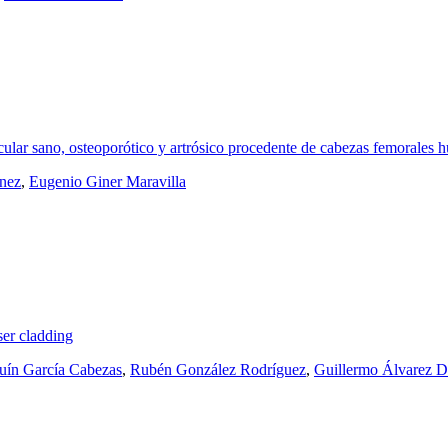
ecular sano, osteoporótico y artrósico procedente de cabezas femorales
nez
,
Eugenio Giner Maravilla
ser cladding
uín García Cabezas
,
Rubén González Rodríguez
,
Guillermo Álvarez D