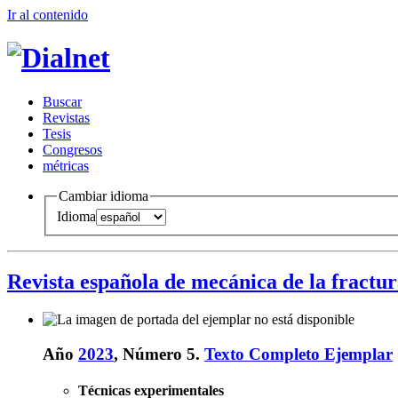
Ir al conteni
d
o
B
uscar
R
evistas
T
esis
Co
n
gresos
m
étricas
Cambiar idioma
Idioma
Revista española de mecánica de la fractu
Año
2023
, Número 5.
Texto Completo Ejemplar
Técnicas experimentales