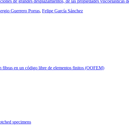
ciones de grandes desplazamientos, de las propiedades viscoelásticas 
ergio Guerrero Porras
,
Felipe García Sánchez
n fibras en un código libre de elementos finitos (OOFEM)
notched specimens