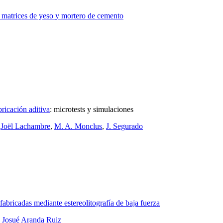
t y matrices de yeso y mortero de cemento
bricación aditiva
:
microtests y simulaciones
,
Joël Lachambre
,
M. A. Monclus
,
J. Segurado
fabricadas mediante estereolitografía de baja fuerza
,
Josué Aranda Ruiz