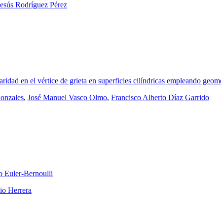
Jesús Rodríguez Pérez
ridad en el vértice de grieta en superficies cilíndricas empleando geome
onzales
,
José Manuel Vasco Olmo
,
Francisco Alberto Díaz Garrido
po Euler-Bernoulli
io Herrera