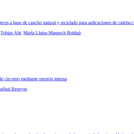
cos a base de caucho natural y reciclado para aplicaciones de calefacc
,
Tobias Abt
,
María Lluïsa Maspoch Rulduà
de circonio mediante presión interna
stóbal Beneyto