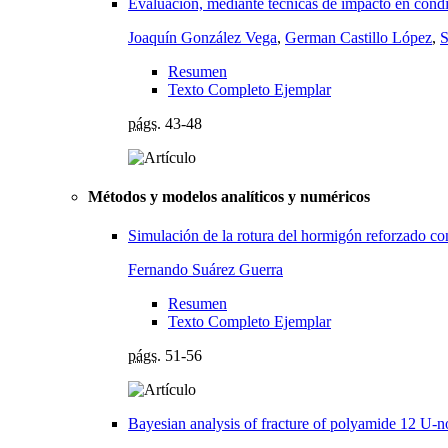
Evaluación, mediante técnicas de impacto en condi
Joaquín González Vega
,
German Castillo López
,
S
Resumen
Texto Completo Ejemplar
págs.
43-48
Métodos y modelos analíticos y numéricos
Simulación de la rotura del hormigón reforzado co
Fernando Suárez Guerra
Resumen
Texto Completo Ejemplar
págs.
51-56
Bayesian analysis of fracture of polyamide 12 U-