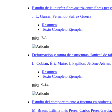
Estudio de la interfaz fibra-matriz entre fibras pe
J. L. García
,
Fernando Suárez Guerra
Resumen
Texto Completo Ejemplar
págs.
3-8
Deformación y rotura de estructuras “lattice” de fa
L. Cobián
,
Éric Maire
,
J. Papillon
,
Jérôme Adrien
Resumen
Texto Completo Ejemplar
págs.
9-14
Estudio del comportamiento a fractura en probetas 
M. Braun
,
Liliana Inés Pérez
,
Carlos Pérez García