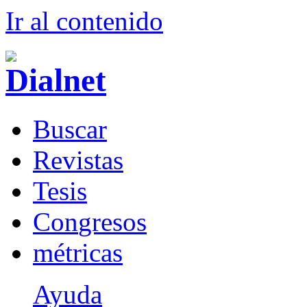
Ir al conteni
d
o
B
uscar
R
evistas
T
esis
Co
n
gresos
m
étricas
Ayuda