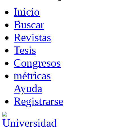
I
nicio
B
uscar
R
evistas
T
esis
Co
n
gresos
m
étricas
Ayuda
R
e
gistrarse