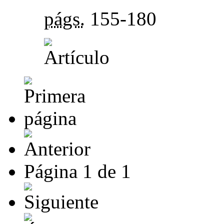
págs.
155-180
Página
1
de
1