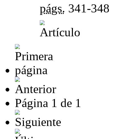
págs.
341-348
Página
1
de
1