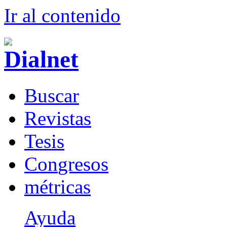
Ir al conteni
d
o
B
uscar
R
evistas
T
esis
Co
n
gresos
m
étricas
Ayuda