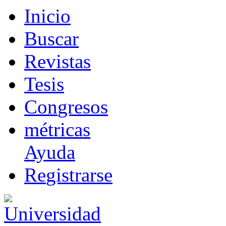
I
nicio
B
uscar
R
evistas
T
esis
Co
n
gresos
m
étricas
Ayuda
R
e
gistrarse