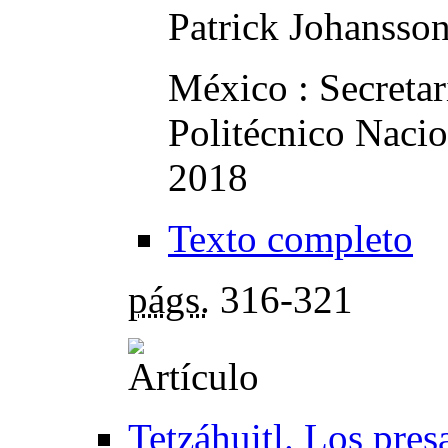
Patrick Johansso
México : Secretar
Politécnico Nacio
2018
Texto completo
págs.
316-321
Tetzáhuitl. Los pre