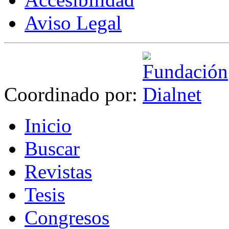
Aviso Legal
Coordinado por:
I
nicio
B
uscar
R
evistas
T
esis
Co
n
gresos