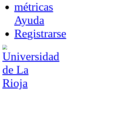
m
étricas
Ayuda
R
e
gistrarse