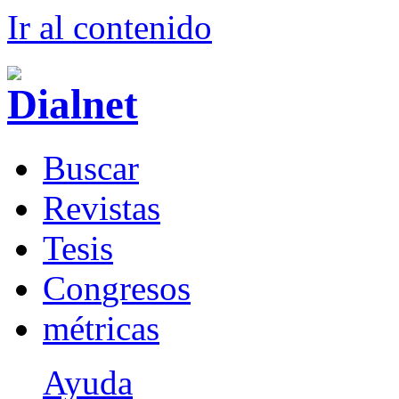
Ir al conteni
d
o
B
uscar
R
evistas
T
esis
Co
n
gresos
m
étricas
Ayuda