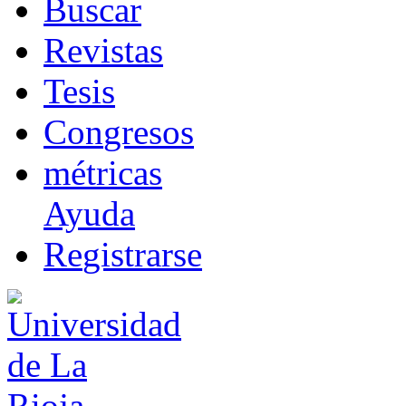
B
uscar
R
evistas
T
esis
Co
n
gresos
m
étricas
Ayuda
R
e
gistrarse