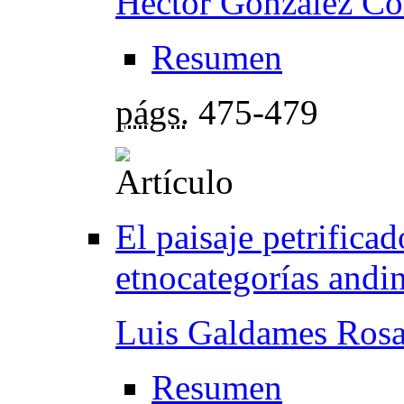
Héctor González Co
Resumen
págs.
475-479
El paisaje petrifica
etnocategorías andi
Luis Galdames Ros
Resumen