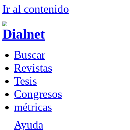
Ir al conteni
d
o
B
uscar
R
evistas
T
esis
Co
n
gresos
m
étricas
Ayuda