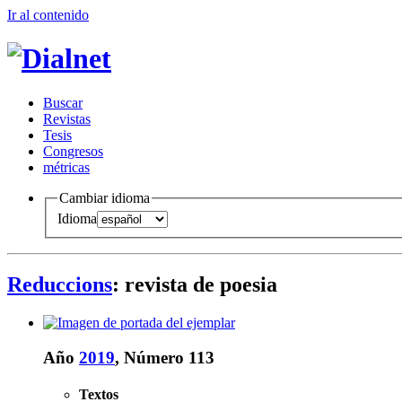
Ir al conteni
d
o
B
uscar
R
evistas
T
esis
Co
n
gresos
m
étricas
Cambiar idioma
Idioma
Reduccions
: revista de poesia
Año
2019
, Número 113
Textos