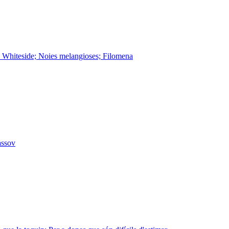
hn Whiteside; Noies melangioses; Filomena
àssov