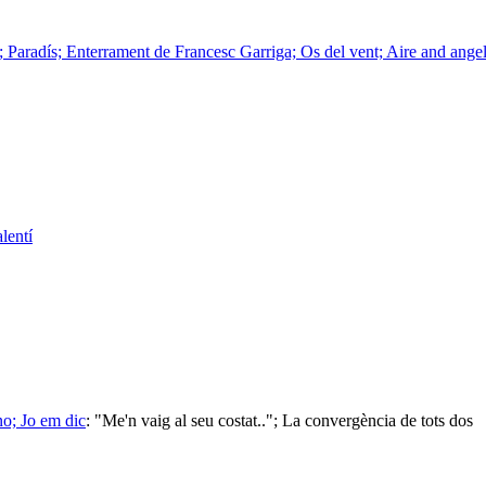
Paradís; Enterrament de Francesc Garriga; Os del vent; Aire and angell
lentí
no; Jo em dic
:
"Me'n vaig al seu costat.."; La convergència de tots dos