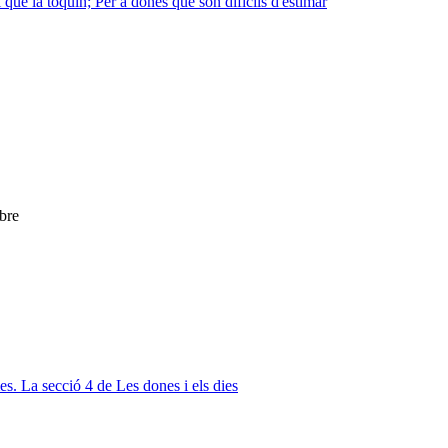
que la toquin; Per a dones que són difícils d'estimar
ibre
s. La secció 4 de Les dones i els dies