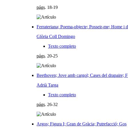
págs.
18-19
Ferrateriana; Poema-objecte; Posseir-me; Home i do
Glòria Coll Domingo
Texto completo
págs.
20-25
Beethoven; Jove amb cargol; Cases del drapaire; 
Adrià Targa
Texto completo
págs.
26-32
Argos; Figura I; Gran de Gràcia; Putrefacció; Gos