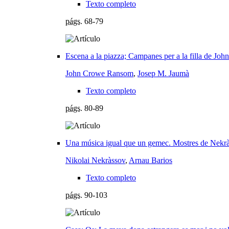
Texto completo
págs.
68-79
Escena a la piazza; Campanes per a la filla de Jo
John Crowe Ransom
,
Josep M. Jaumà
Texto completo
págs.
80-89
Una música igual que un gemec. Mostres de Nekr
Nikolai Nekràssov
,
Arnau Barios
Texto completo
págs.
90-103