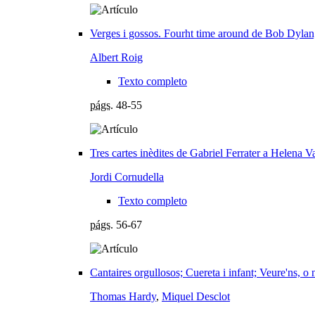
Verges i gossos. Fourht time around de Bob Dylan; 
Albert Roig
Texto completo
págs.
48-55
Tres cartes inèdites de Gabriel Ferrater a Helena Va
Jordi Cornudella
Texto completo
págs.
56-67
Cantaires orgullosos; Cuereta i infant; Veure'ns, o 
Thomas Hardy
,
Miquel Desclot