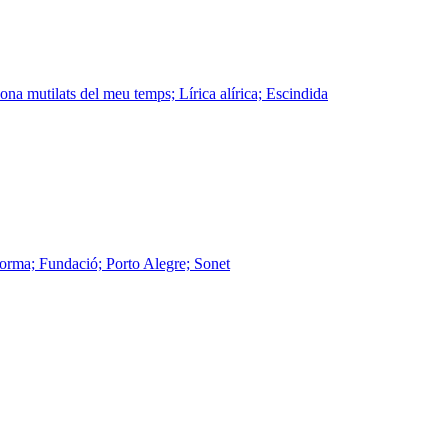
na mutilats del meu temps; Lírica alírica; Escindida
Forma; Fundació; Porto Alegre; Sonet