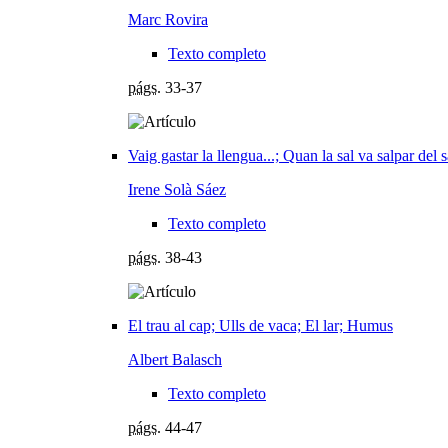
Marc Rovira
Texto completo
págs.
33-37
Vaig gastar la llengua...; Quan la sal va salpar del s
Irene Solà Sáez
Texto completo
págs.
38-43
El trau al cap; Ulls de vaca; El lar; Humus
Albert Balasch
Texto completo
págs.
44-47