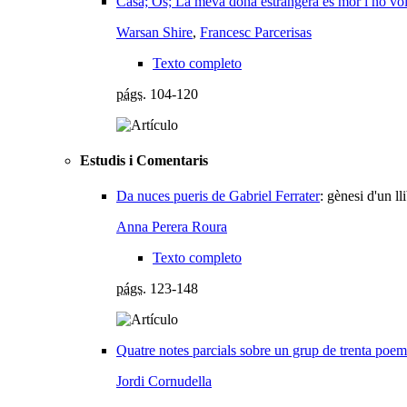
Casa; Os; La meva dona estrangera es mor i no vol 
Warsan Shire
,
Francesc Parcerisas
Texto completo
págs.
104-120
Estudis i Comentaris
Da nuces pueris de Gabriel Ferrater
:
gènesi d'un ll
Anna Perera Roura
Texto completo
págs.
123-148
Quatre notes parcials sobre un grup de trenta poeme
Jordi Cornudella