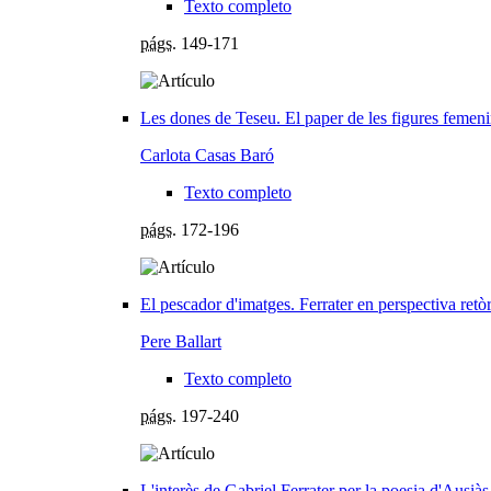
Texto completo
págs.
149-171
Les dones de Teseu. El paper de les figures femeni
Carlota Casas Baró
Texto completo
págs.
172-196
El pescador d'imatges. Ferrater en perspectiva retò
Pere Ballart
Texto completo
págs.
197-240
L'interès de Gabriel Ferrater per la poesia d'Ausià