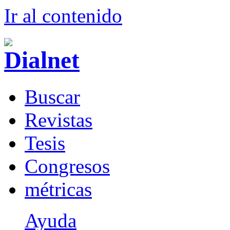
Ir al conteni
d
o
B
uscar
R
evistas
T
esis
Co
n
gresos
m
étricas
Ayuda