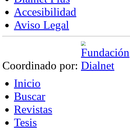
Accesibilidad
Aviso Legal
Coordinado por:
I
nicio
B
uscar
R
evistas
T
esis