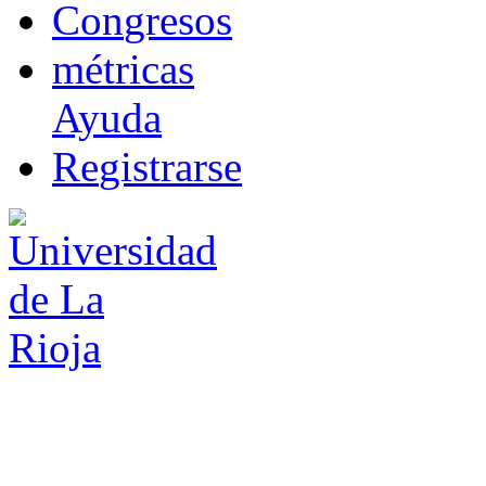
Co
n
gresos
m
étricas
Ayuda
R
e
gistrarse