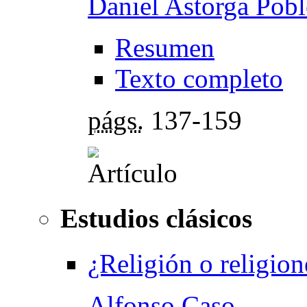
Daniel Astorga Pobl
Resumen
Texto completo
págs.
137-159
Estudios clásicos
¿Religión o religio
Alfonso Caso