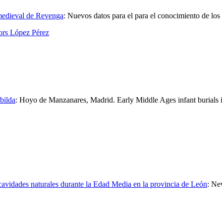
omedieval de Revenga
:
Nuevos datos para el para el conocimiento de los 
ors López Pérez
bilda
:
Hoyo de Manzanares, Madrid. Early Middle Ages infant burials
 cavidades naturales durante la Edad Media en la provincia de León
:
New