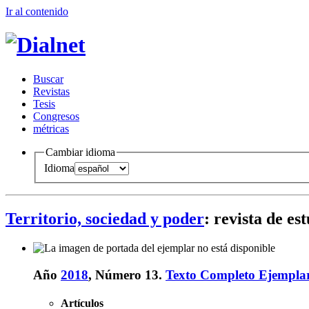
Ir al conteni
d
o
B
uscar
R
evistas
T
esis
Co
n
gresos
m
étricas
Cambiar idioma
Idioma
Territorio, sociedad y poder
: revista de es
Año
2018
, Número 13.
Texto Completo Ejempla
Artículos