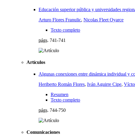
Educación superior pública y universidades region
Arturo Flores Franulic
,
Nicolas Fleet Oyarce
Texto completo
págs.
741-741
Artículos
Algunas conexiones entre dinámica individual y co
Heriberto Román Flores
,
Iván Aguirre Cipe
,
Vícto
Resumen
Texto completo
págs.
744-750
Comunicaciones