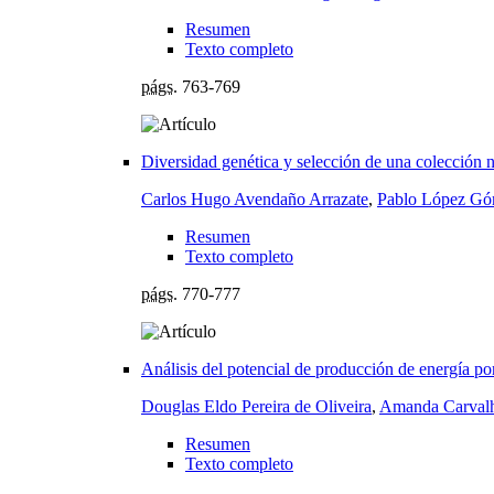
Resumen
Texto completo
págs.
763-769
Diversidad genética y selección de una colección 
Carlos Hugo Avendaño Arrazate
,
Pablo López G
Resumen
Texto completo
págs.
770-777
Análisis del potencial de producción de energía po
Douglas Eldo Pereira de Oliveira
,
Amanda Carval
Resumen
Texto completo