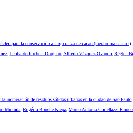
núcleo para la conservación a largo plazo de cacao (theobroma cacao l)
ómez
,
Leobardo Iracheta Donjuan
,
Alfredo Vázquez Ovando
,
Regina B
r la incineración de residuos sólidos urbanos en la ciudad de São Paulo
ho Miranda
,
Rogério Bonette Klepa
,
Marco Antonio Cortellazzi Franco