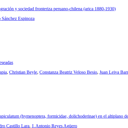
igración y sociedad fronteriza peruano-chilena (arica 1880-1930)
 Sánchez Espinoza
deseadas
apia
,
Christian Beyle
,
Constanza Beatriz Veloso Besio
,
Juan Leiva Barr
piculatum (hymenoptera, formicidae, dolichoderinae) en el altiplano de
dro Castillo Lara
,
J. Antonio Reyes Agüero