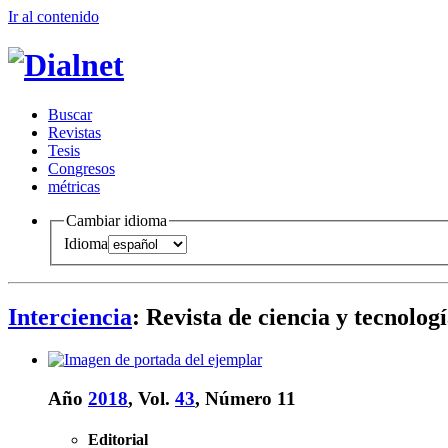
Ir al conteni
d
o
B
uscar
R
evistas
T
esis
Co
n
gresos
m
étricas
Cambiar idioma
Idioma
Interciencia
: Revista de ciencia y tecnolo
Año
2018
, Vol.
43
, Número 11
Editorial