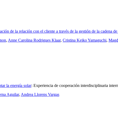
ión de la relación con el cliente a través de la gestión de la cadena d
enon
,
Anne Carolina Rodrigues Klaar
,
Cristina Keiko Yamaguchi
,
Magda
tar la energía solar
:
Experiencia de cooperación interdisciplinaria inter
rna Aguilar
,
Andrea Llorens Vargas