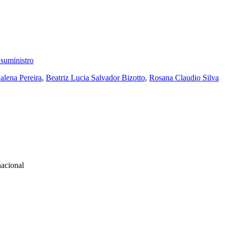
e suministro
lena Pereira
,
Beatriz Lucia Salvador Bizotto
,
Rosana Claudio Silva
nacional