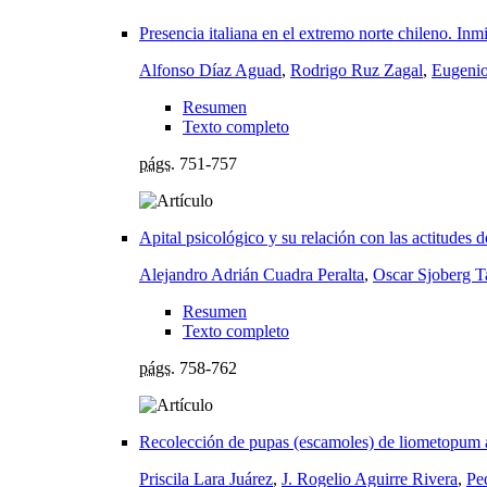
Presencia italiana en el extremo norte chileno. Inm
Alfonso Díaz Aguad
,
Rodrigo Ruz Zagal
,
Eugenio
Resumen
Texto completo
págs.
751-757
Apital psicológico y su relación con las actitudes 
Alejandro Adrián Cuadra Peralta
,
Oscar Sjoberg T
Resumen
Texto completo
págs.
758-762
Recolección de pupas (escamoles) de liometopum a
Priscila Lara Juárez
,
J. Rogelio Aguirre Rivera
,
Pe