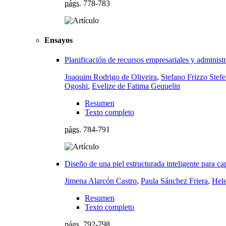
págs.
778-783
Ensayos
Planificación de recursos empresariales y administrac
Joaquim Rodrigo de Oliveira
,
Stefano Frizzo Stef
Ogoshi
,
Evelize de Fatima Gequelin
Resumen
Texto completo
págs.
784-791
Diseño de una piel estructurada inteligente para cap
Jimena Alarcón Castro
,
Paula Sánchez Friera
,
Hele
Resumen
Texto completo
págs.
792-798