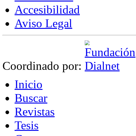
Accesibilidad
Aviso Legal
Coordinado por:
I
nicio
B
uscar
R
evistas
T
esis