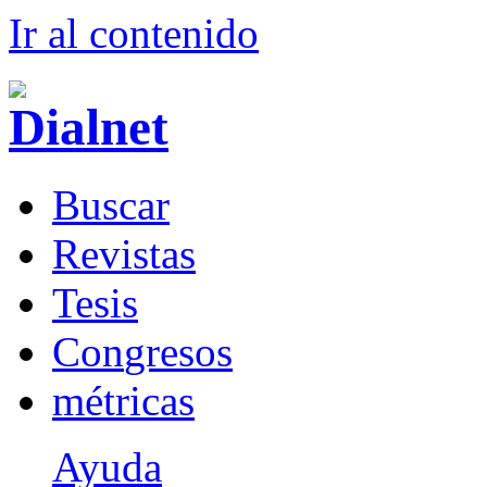
Ir al conteni
d
o
B
uscar
R
evistas
T
esis
Co
n
gresos
m
étricas
Ayuda