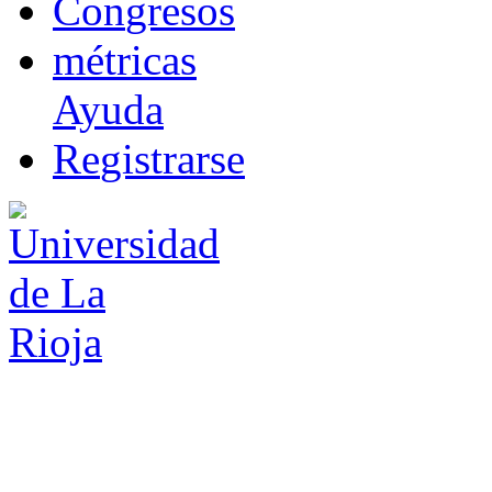
Co
n
gresos
m
étricas
Ayuda
R
e
gistrarse