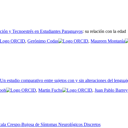
ción y Tecnoestrés en Estudiantes Paraguayos
:
su relación con la edad
,
Gerónimo Codas
,
Maureen Montanía
Un estudio comparativo entre sujetos con y sin alteraciones del lenguaj
boh
,
Martin Fuchs
,
Juan Pablo Barrey
scala Crespo-Bujosa de Síntomas Neurológicos Discretos