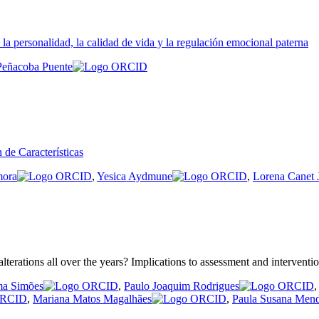
la personalidad, la calidad de vida y la regulación emocional paterna
 Peñacoba Puente
n de Características
mora
,
Yesica Aydmune
,
Lorena Canet 
 alterations all over the years? Implications to assessment and interventi
ma Simões
,
Paulo Joaquim Rodrigues
,
Mariana Matos Magalhães
,
Paula Susana Men