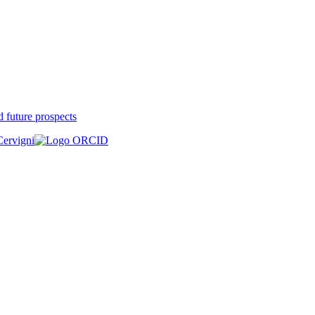
d future prospects
Cervigni