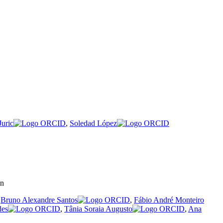
Juric
,
Soledad López
on
,
Bruno Alexandre Santos
,
Fábio André Monteiro
des
,
Tânia Soraia Augusto
,
Ana