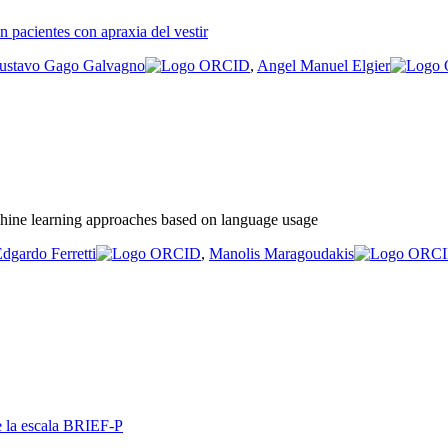
en pacientes con apraxia del vestir
ustavo Gago Galvagno
,
Angel Manuel Elgier
hine learning approaches based on language usage
dgardo Ferretti
,
Manolis Maragoudakis
e la escala BRIEF-P