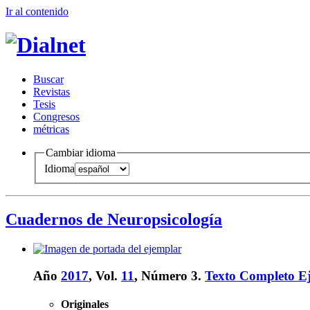
Ir al conteni
d
o
B
uscar
R
evistas
T
esis
Co
n
gresos
m
étricas
Cambiar idioma
Idioma
Cuadernos de Neuropsicología
Año
2017
, Vol.
11
, Número 3.
Texto Completo E
Originales