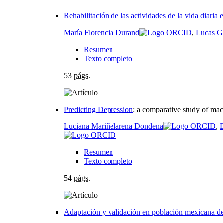
Rehabilitación de las actividades de la vida diaria 
María Florencia Durand
,
Lucas G
Resumen
Texto completo
53
págs.
Predicting Depression
:
a comparative study of mac
Luciana Mariñelarena Dondena
,
E
Resumen
Texto completo
54
págs.
Adaptación y validación en población mexicana d