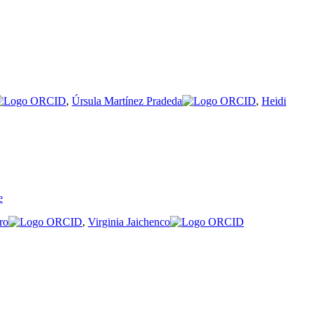
,
Úrsula Martínez Pradeda
,
Heidi
e
ro
,
Virginia Jaichenco