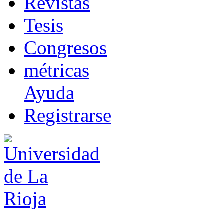
R
evistas
T
esis
Co
n
gresos
m
étricas
Ayuda
R
e
gistrarse