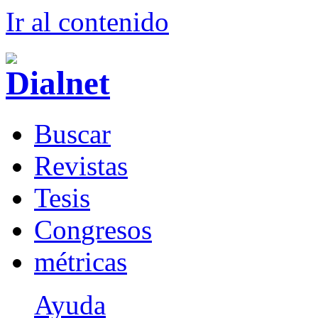
Ir al conteni
d
o
B
uscar
R
evistas
T
esis
Co
n
gresos
m
étricas
Ayuda