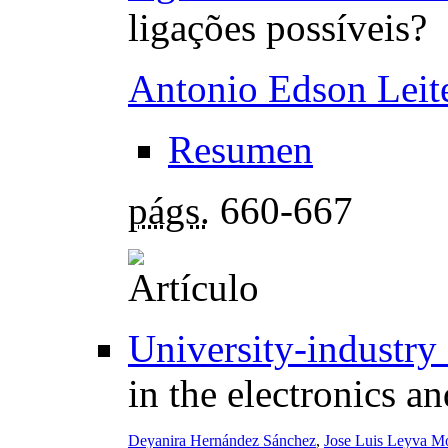
ligações possíveis?
Antonio Edson Leit
Resumen
págs.
660-667
University-industry 
in the electronics a
Deyanira Hernández Sánchez
,
Jose Luis Leyva Mo