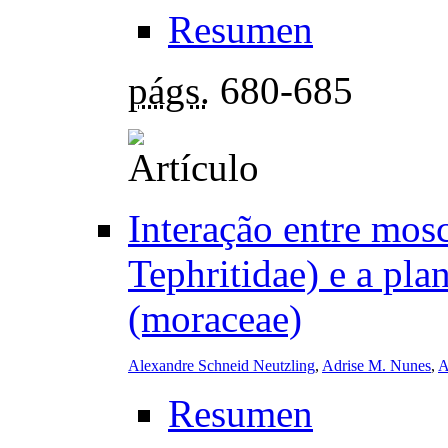
Resumen
págs.
680-685
Interação entre mosc
Tephritidae) e a pla
(moraceae)
Alexandre Schneid Neutzling
,
Adrise M. Nunes
,
A
Resumen