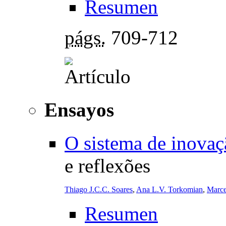
Resumen
págs.
709-712
Ensayos
O sistema de inovaçã
e reflexões
Thiago J.C.C. Soares
,
Ana L.V. Torkomian
,
Marce
Resumen