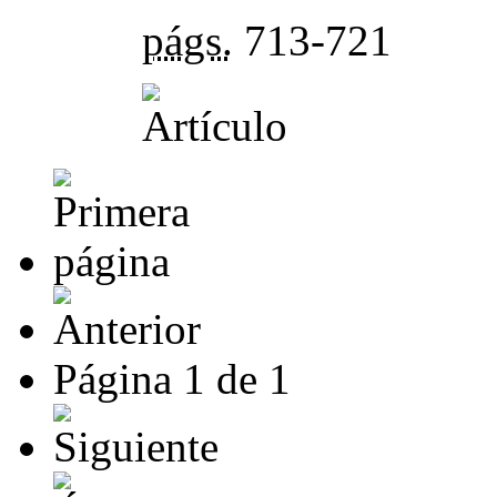
págs.
713-721
Página
1
de
1