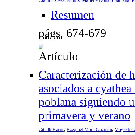
Claumir Cesar Muniz
,
Marlene Nonato Santana
,
E
Resumen
págs.
674-679
Caracterización de 
asociados a cyathea 
poblana siguiendo un
primavera y verano
Citlalli Harris
,
Ezequiel Mora Guzmán
,
Mayleth d