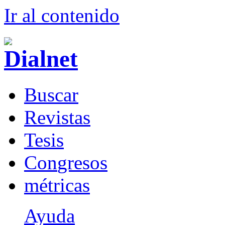
Ir al conteni
d
o
B
uscar
R
evistas
T
esis
Co
n
gresos
m
étricas
Ayuda