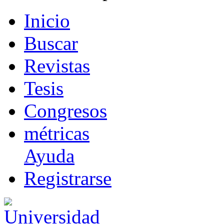
I
nicio
B
uscar
R
evistas
T
esis
Co
n
gresos
m
étricas
Ayuda
R
e
gistrarse