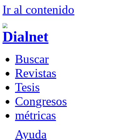
Ir al conteni
d
o
B
uscar
R
evistas
T
esis
Co
n
gresos
m
étricas
Ayuda