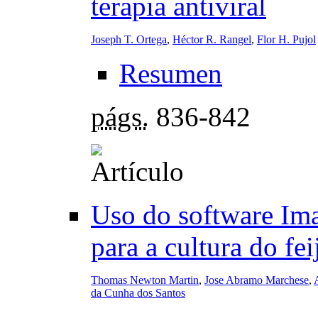
terapia antiviral
Joseph T. Ortega
,
Héctor R. Rangel
,
Flor H. Pujol
Resumen
págs.
836-842
Uso do software Imag
para a cultura do fei
Thomas Newton Martin
,
Jose Abramo Marchese
,
da Cunha dos Santos