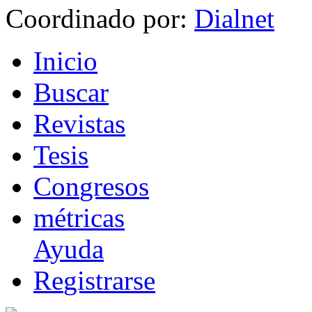
Coordinado por:
I
nicio
B
uscar
R
evistas
T
esis
Co
n
gresos
m
étricas
Ayuda
R
e
gistrarse