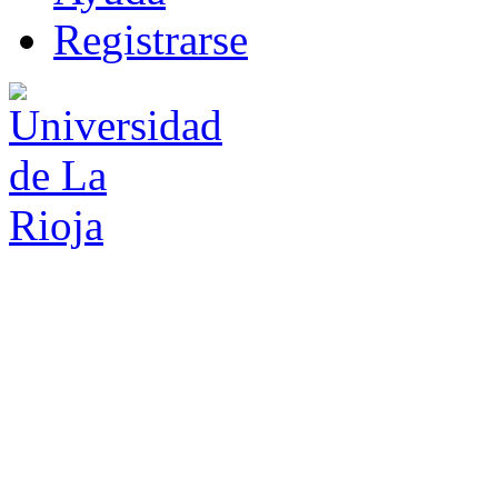
R
e
gistrarse