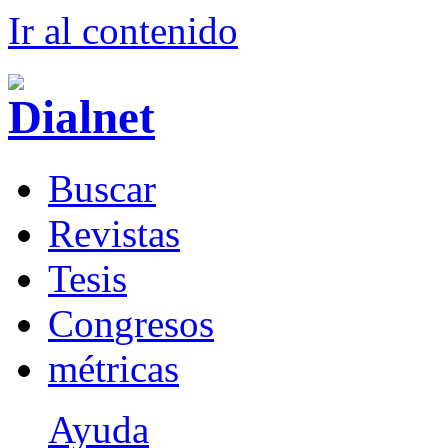
Ir al conteni
d
o
B
uscar
R
evistas
T
esis
Co
n
gresos
m
étricas
Ayuda