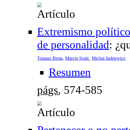
Extremismo político
de personalidad
:
¿qu
Tomasz Besta
,
Marcin Szulc
,
Michal Jaskiewicz
Resumen
págs.
574-585
Pertenecer o no pert