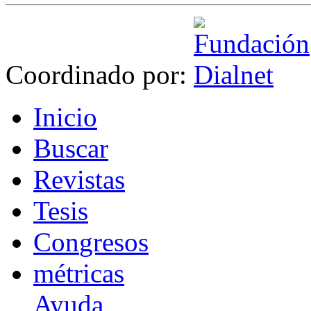
Coordinado por:
I
nicio
B
uscar
R
evistas
T
esis
Co
n
gresos
m
étricas
Ayuda