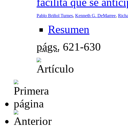
facilita que se anti
Pablo Briñol Turnes
,
Kenneth G. DeMarree
,
Richa
Resumen
págs.
621-630