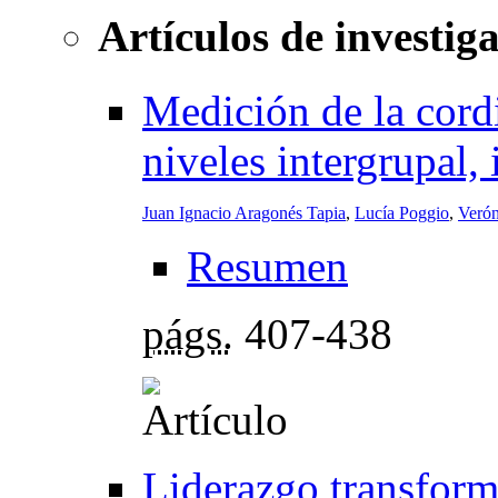
Artículos de investig
Medición de la cord
niveles intergrupal, 
Juan Ignacio Aragonés Tapia
,
Lucía Poggio
,
Verón
Resumen
págs.
407-438
Liderazgo transforma