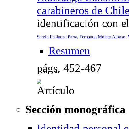
carabineros de Chil
identificación con 
Sergio Espinoza Parra
,
Fernando Molero Alonso
,
Resumen
págs.
452-467
Sección monográfica
Identidad personal e