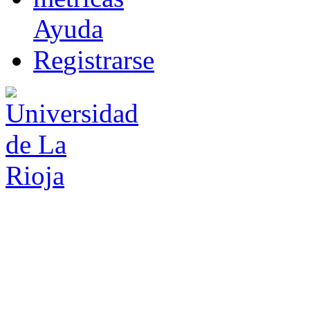
Ayuda
R
e
gistrarse