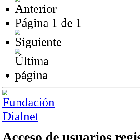
Página
1
de
1
Acceso de usuarios regi