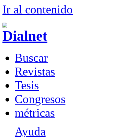
Ir al conteni
d
o
B
uscar
R
evistas
T
esis
Co
n
gresos
m
étricas
Ayuda