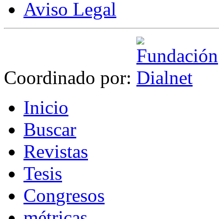
Aviso Legal
Coordinado por:
I
nicio
B
uscar
R
evistas
T
esis
Co
n
gresos
m
étricas