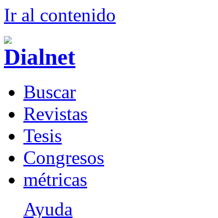
Ir al conteni
d
o
B
uscar
R
evistas
T
esis
Co
n
gresos
m
étricas
Ayuda