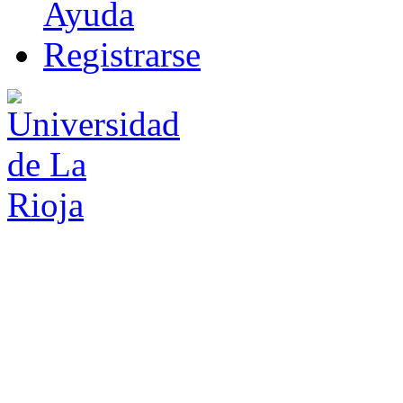
Ayuda
R
e
gistrarse