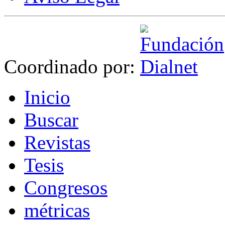
Coordinado por:
I
nicio
B
uscar
R
evistas
T
esis
Co
n
gresos
m
étricas