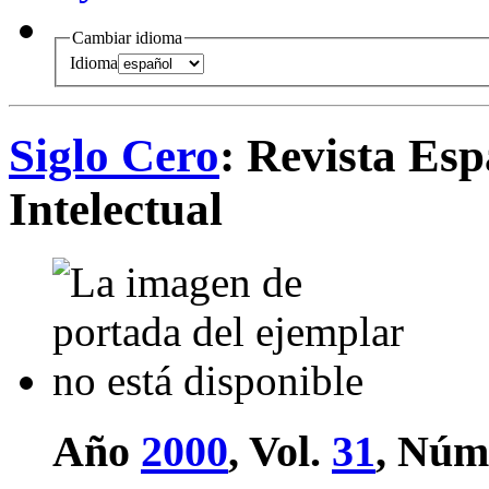
Cambiar idioma
Idioma
Siglo Cero
: Revista Es
Intelectual
Año
2000
, Vol.
31
, Núme