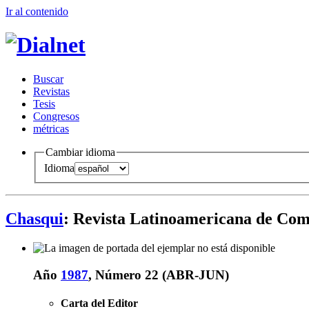
Ir al conteni
d
o
B
uscar
R
evistas
T
esis
Co
n
gresos
m
étricas
Cambiar idioma
Idioma
Chasqui
: Revista Latinoamericana de Co
Año
1987
, Número 22 (ABR-JUN)
Carta del Editor