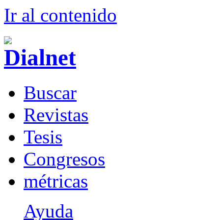
Ir al conteni
d
o
B
uscar
R
evistas
T
esis
Co
n
gresos
m
étricas
Ayuda