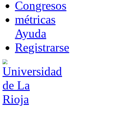
Co
n
gresos
m
étricas
Ayuda
R
e
gistrarse