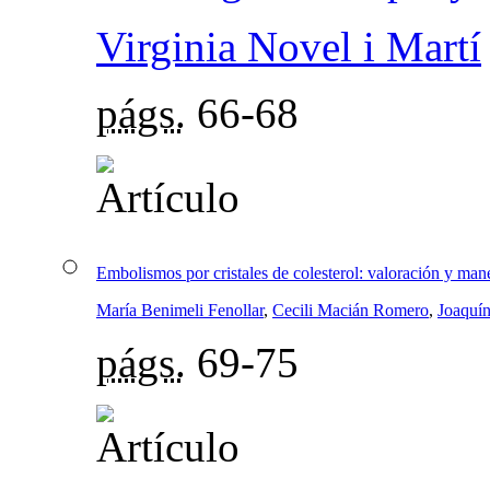
Virginia Novel i Martí
págs.
66-68
Embolismos por cristales de colesterol: valoración y ma
María Benimeli Fenollar
,
Cecili Macián Romero
,
Joaquín
págs.
69-75