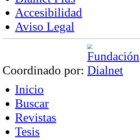
Accesibilidad
Aviso Legal
Coordinado por:
I
nicio
B
uscar
R
evistas
T
esis