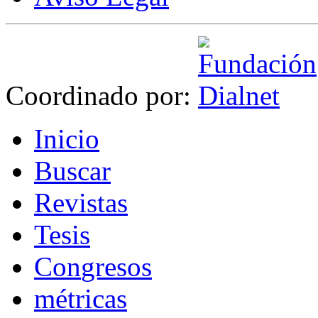
Coordinado por:
I
nicio
B
uscar
R
evistas
T
esis
Co
n
gresos
m
étricas