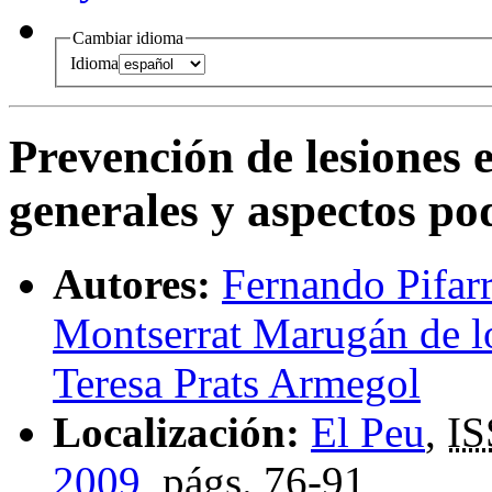
Cambiar idioma
Idioma
Prevención de lesiones e
generales y aspectos po
Autores:
Fernando Pifar
Montserrat Marugán de l
Teresa Prats Armegol
Localización:
El Peu
,
I
2009
,
págs.
76-91