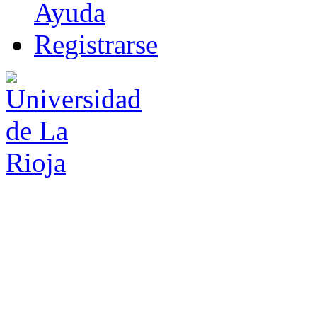
Ayuda
R
e
gistrarse