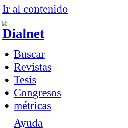
Ir al conteni
d
o
B
uscar
R
evistas
T
esis
Co
n
gresos
m
étricas
Ayuda