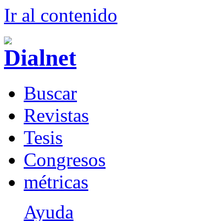
Ir al conteni
d
o
B
uscar
R
evistas
T
esis
Co
n
gresos
m
étricas
Ayuda