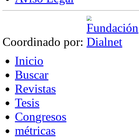
Coordinado por:
I
nicio
B
uscar
R
evistas
T
esis
Co
n
gresos
m
étricas