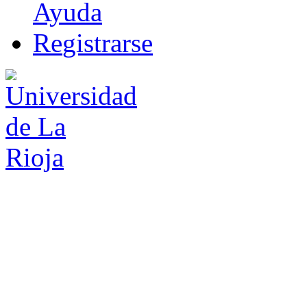
Ayuda
R
e
gistrarse