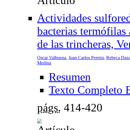
Actividades sulfore
bacterias termófilas
de las trincheras, V
Oscar Valbuena
,
Juan Carlos Pereira
,
Rebeca Daz
Medina
Resumen
Texto Completo 
págs.
414-420