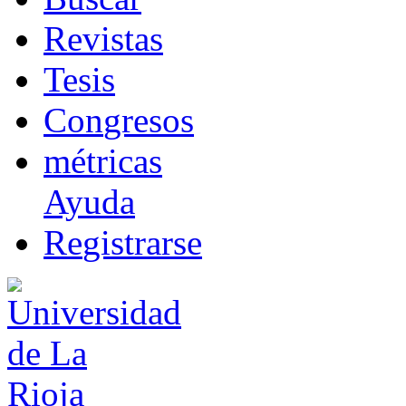
R
evistas
T
esis
Co
n
gresos
m
étricas
Ayuda
R
e
gistrarse