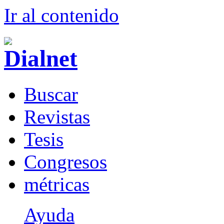
Ir al conteni
d
o
B
uscar
R
evistas
T
esis
Co
n
gresos
m
étricas
Ayuda