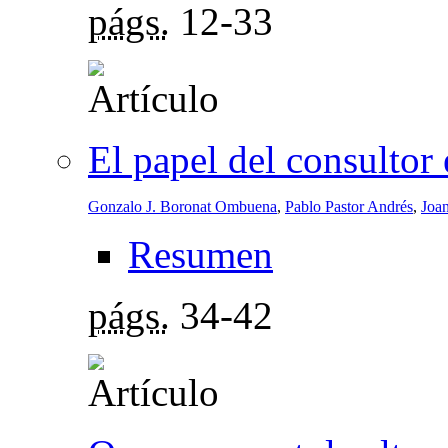
págs.
12-33
El papel del consultor
Gonzalo J. Boronat Ombuena
,
Pablo Pastor Andrés
,
Joa
Resumen
págs.
34-42