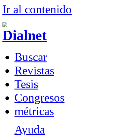
Ir al conteni
d
o
B
uscar
R
evistas
T
esis
Co
n
gresos
m
étricas
Ayuda