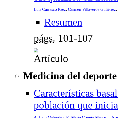
Luis Carrasco Páez
,
Carmen Villaverde Gutiérrez
,
Resumen
págs.
101-107
Medicina del deporte
Características basa
población que inici
A. Lam Meléndez
,
R. María Conejo Menor
,
J. No