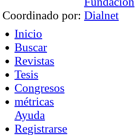
Coordinado por:
I
nicio
B
uscar
R
evistas
T
esis
Co
n
gresos
m
étricas
Ayuda
R
e
gistrarse