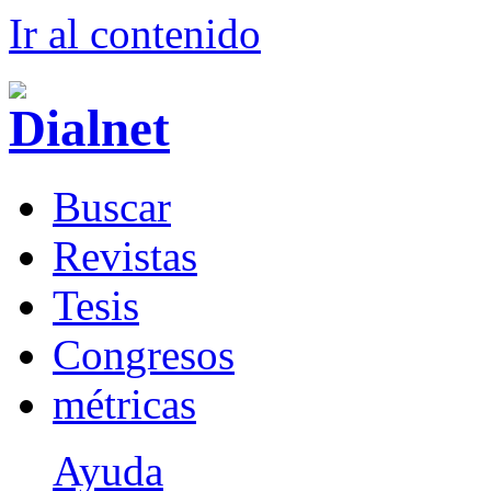
Ir al conteni
d
o
B
uscar
R
evistas
T
esis
Co
n
gresos
m
étricas
Ayuda