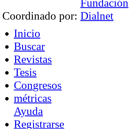
Coordinado por:
I
nicio
B
uscar
R
evistas
T
esis
Co
n
gresos
m
étricas
Ayuda
R
e
gistrarse