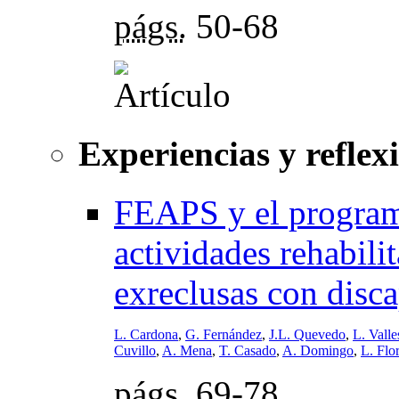
págs.
50-68
Experiencias y reflex
FEAPS y el programa
actividades rehabili
exreclusas con disca
L. Cardona
,
G. Fernández
,
J.L. Quevedo
,
L. Valle
Cuvillo
,
A. Mena
,
T. Casado
,
A. Domingo
,
L. Flo
págs.
69-78