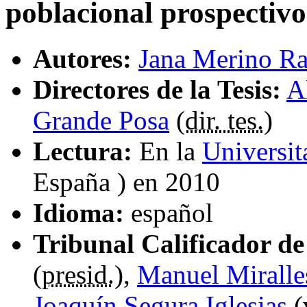
poblacional prospectivo
Autores:
Jana Merino Ra
Directores de la Tesis:
A
Grande Posa
(
dir. tes.
)
Lectura:
En la
Universi
España ) en 2010
Idioma:
español
Tribunal Calificador de 
(
presid.
),
Manuel Miralle
Joaquín Segura Iglesias
(