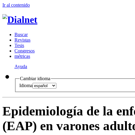
Ir al conteni
d
o
B
uscar
R
evistas
T
esis
Co
n
gresos
m
étricas
Ayuda
Cambiar idioma
Idioma
Epidemiología de la enf
(EAP) en varones adult