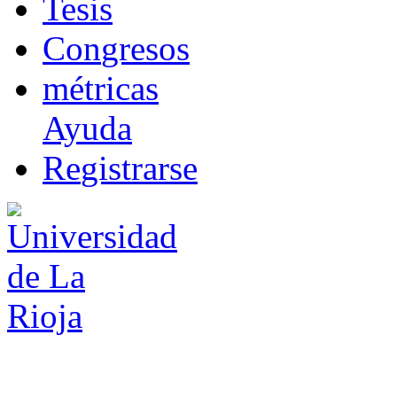
T
esis
Co
n
gresos
m
étricas
Ayuda
R
e
gistrarse