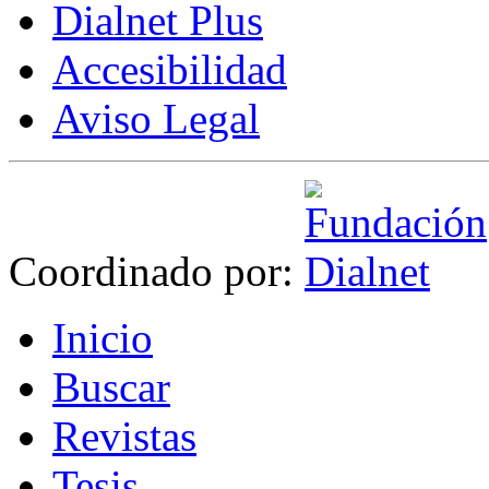
Dialnet Plus
Accesibilidad
Aviso Legal
Coordinado por:
I
nicio
B
uscar
R
evistas
T
esis