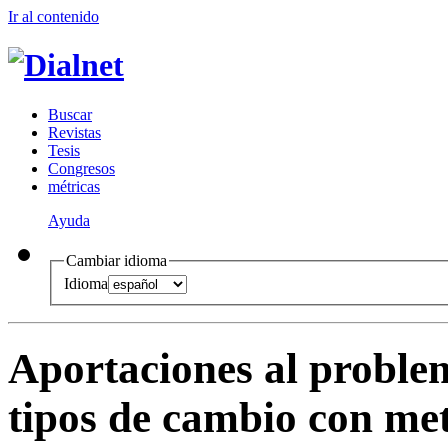
Ir al conteni
d
o
B
uscar
R
evistas
T
esis
Co
n
gresos
m
étricas
Ayuda
Cambiar idioma
Idioma
Aportaciones al problem
tipos de cambio con met