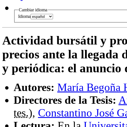
Cambiar idioma
Idioma
Actividad bursátil y pr
precios ante la llegad
y periódica
:
el anuncio 
Autores:
María Begoña H
Directores de la Tesis:
A
tes.
),
Constantino José G
Lectura:
En la
Universit