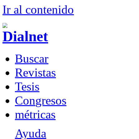
Ir al conteni
d
o
B
uscar
R
evistas
T
esis
Co
n
gresos
m
étricas
Ayuda