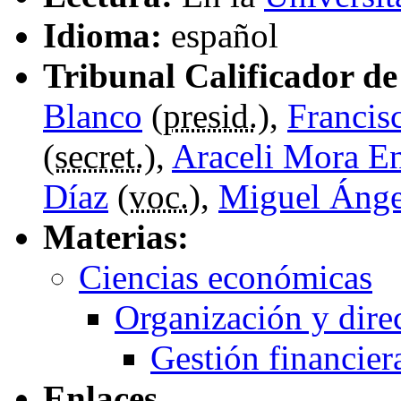
Idioma:
español
Tribunal Calificador de 
Blanco
(
presid.
),
Francis
(
secret.
),
Araceli Mora E
Díaz
(
voc.
),
Miguel Ángel
Materias:
Ciencias económicas
Organización y dire
Gestión financier
Enlaces