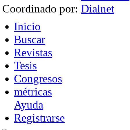
Coordinado por:
I
nicio
B
uscar
R
evistas
T
esis
Co
n
gresos
m
étricas
Ayuda
R
e
gistrarse