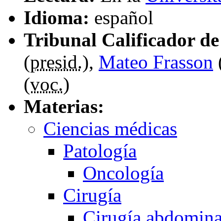
Idioma:
español
Tribunal Calificador de 
(
presid.
),
Mateo Frasson
(
voc.
)
Materias:
Ciencias médicas
Patología
Oncología
Cirugía
Cirugía abdomina