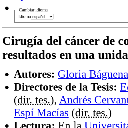
Cambiar idioma
Idioma
Cirugía del cáncer de co
resultados en una unida
Autores:
Gloria Báguen
Directores de la Tesis:
E
(
dir. tes.
),
Andrés Cervant
Espí Macías
(
dir. tes.
)
Lectura:
En la
Universit