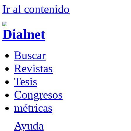
Ir al conteni
d
o
B
uscar
R
evistas
T
esis
Co
n
gresos
m
étricas
Ayuda