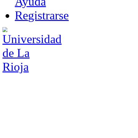
Ayuda
R
e
gistrarse