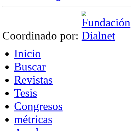
Coordinado por:
I
nicio
B
uscar
R
evistas
T
esis
Co
n
gresos
m
étricas