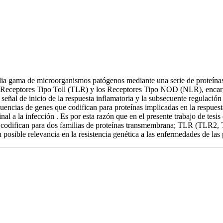
plia gama de microorganismos patógenos mediante una serie de prote
 Receptores Tipo Toll (TLR) y los Receptores Tipo NOD (NLR), encarga
ñal de inicio de la respuesta inflamatoria y la subsecuente regulación 
cuencias de genes que codifican para proteínas implicadas en la respues
al a la infección . Es por esta razón que en el presente trabajo de tesi
ue codifican para dos familias de proteínas transmembrana; TLR (TL
 posible relevancia en la resistencia genética a las enfermedades de las