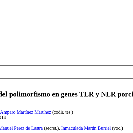
l del polimorfismo en genes TLR y NLR porc
 Amparo Martínez Martínez
(
codir. tes.
)
014
Manuel Perez de Lastra
(
secret.
),
Inmaculada Martín Burriel
(
voc.
)