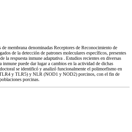
ínas de membrana denominadas Receptores de Reconocimiento de
dos de la detección de patrones moleculares específicos, presentes
de la respuesta inmune adaptativa . Estudios recientes en diversas
ta inmune puede dar lugar a cambios en la actividad de dichas
s doctoral se identificó y analizó funcionalmente el polimorfismo en
R2, TLR4 y TLR5) y NLR (NOD1 y NOD2) porcinos, con el fin de
 poblaciones porcinas.