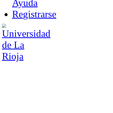
Ayuda
R
e
gistrarse