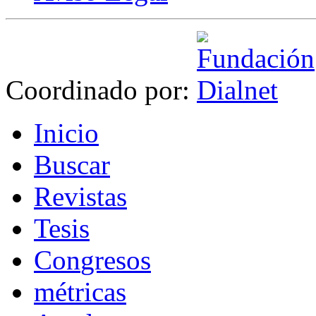
Coordinado por:
I
nicio
B
uscar
R
evistas
T
esis
Co
n
gresos
m
étricas