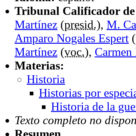
Tribunal Calificador de 
Martínez
(
presid.
),
M. Ca
Amparo Nogales Espert
(
Martínez
(
voc.
),
Carmen 
Materias:
Historia
Historias por especi
Historia de la gue
Texto completo no dispon
Resumen