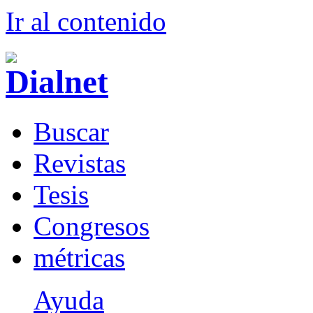
Ir al conteni
d
o
B
uscar
R
evistas
T
esis
Co
n
gresos
m
étricas
Ayuda