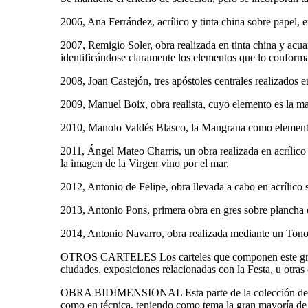
2006, Ana Ferrández, acrílico y tinta china sobre papel, 
2007, Remigio Soler, obra realizada en tinta china y acua
identificándose claramente los elementos que lo conform
2008, Joan Castejón, tres apóstoles centrales realizados e
2009, Manuel Boix, obra realista, cuyo elemento es la ma
2010, Manolo Valdés Blasco, la Mangrana como elemento ce
2011, Ángel Mateo Charris, un obra realizada en acrílico s
la imagen de la Virgen vino por el mar.
2012, Antonio de Felipe, obra llevada a cabo en acrílico s
2013, Antonio Pons, primera obra en gres sobre plancha de
2014, Antonio Navarro, obra realizada mediante un Tono
OTROS CARTELES Los carteles que componen este grupo, n
ciudades, exposiciones relacionadas con la Festa, u otra
OBRA BIDIMENSIONAL Esta parte de la colección del Patr
como en técnica, teniendo como tema la gran mayoría de e