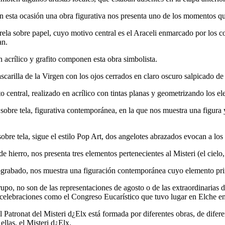
en esta ocasión una obra figurativa nos presenta uno de los momentos que
rela sobre papel, cuyo motivo central es el Araceli enmarcado por los c
an.
n acrílico y grafito componen esta obra simbolista.
scarilla de la Virgen con los ojos cerrados en claro oscuro salpicado d
ntral, realizado en acrílico con tintas planas y geometrizando los el
obre tela, figurativa contemporánea, en la que nos muestra una figura y u
obre tela, sigue el estilo Pop Art, dos angelotes abrazados evocan a los 
 hierro, nos presenta tres elementos pertenecientes al Misteri (el cielo
grabado, nos muestra una figuración contemporánea cuyo elemento pri
o son de las representaciones de agosto o de las extraordinarias del
s celebraciones como el Congreso Eucarístico que tuvo lugar en Elche e
onat del Misteri d¿Elx está formada por diferentes obras, de diferen
llas, el Misteri d¿Elx.