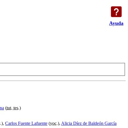
Ayuda
una
(
tut. tes.
)
.
),
Carlos Fuente Lafuente
(
voc.
),
Alicia Díez de Baldeón García