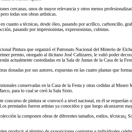
iones cercanas, unos de mayor relevancia y otros menos profesionalizado
ero todas son obras artísticas.
 en cuanto a técnicas, desde óleo, pasando por acrílico, carboncillo, gra
acción, pasando por impresionistas, expresionistas, cubistas.
onal Pintura que organizó el Patronato Nacional del Misterio de Elche
rimer premio, otorgado al ilicitano José Cañizares, le valió poder decor
stán actualmente custodiadas en la Sala de Juntas de la Casa de la Fest
s donadas por sus autores, expuestas en las cuatro plantas que forman l
nsionales conservadas en la Casa de la Festa y otras cedidas al Museo 
arco, para lo cual se creó la Sala Sixto.
de pintura se convocó a nivel nacional, en él se requerían obras 
 Los premiados fueron artistas ya conocidos y que luego alcanzaron may
 la componen obras de diferentes tamaños, estilos, técnicas¿ Son ob
len producir al término de exposiciones conjuntas e individuales celebr