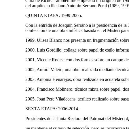
Cura de Elche. También fue empleado un original de 1941 
del arquitecto ilicitano Antonio Serrano Peral (1989, 199
QUINTA ETAPA: 1999-2005.
Con la entrada de Joaquín Serrano a la presidencia de la 
confección de una obra artística basada en el Misteri par
1999, Ulises Blanco nos presenta un fragmentación sobre t
2000, Luis Gordillo, collage sobre papel de estilo informa
2001, Vicente Rodes, con dos formas sobre un campo de co
2002, Aurora Valero, una obra realizada mediante técnica 
2003, Antonia Henarejos, obra realizada en acuarela sobr
2004, Francisco Molinero, técnica mixta sobre papel, dos
2005, Joan Pere Viladecans, acrílico realizado sobre pas
SEXTA ETAPA: 2006-2014.
Presidentes de la Junta Rectora del Patronat del Mister
Se mantiene el criterio de selección, pero se incorporan t