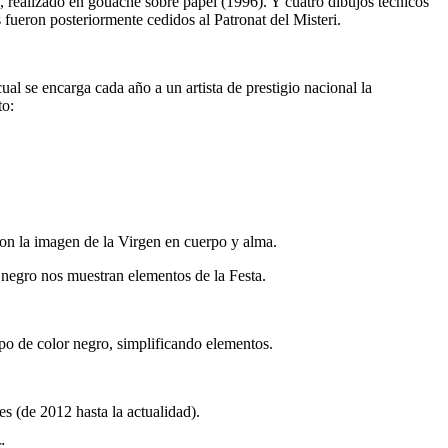
, realizado en gouache sobre papel (1996). Y cuatro dibujos técnicos
 fueron posteriormente cedidos al Patronat del Misteri.
al se encarga cada año a un artista de prestigio nacional la
to:
 con la imagen de la Virgen en cuerpo y alma.
n negro nos muestran elementos de la Festa.
po de color negro, simplificando elementos.
 (de 2012 hasta la actualidad).
: