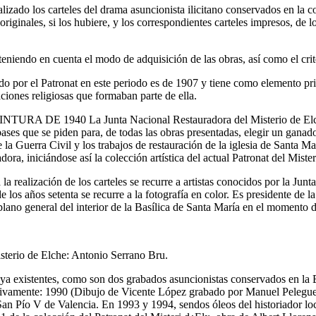
 carteles del drama asuncionista ilicitano conservados en la colec
originales, si los hubiere, y los correspondientes carteles impresos, de 
eniendo en cuenta el modo de adquisición de las obras, así como el crite
r el Patronat en este periodo es de 1907 y tiene como elemento princ
aciones religiosas que formaban parte de ella.
940 La Junta Nacional Restauradora del Misterio de Elche y d
ases que se piden para, de todas las obras presentadas, elegir un ganado
 la Guerra Civil y los trabajos de restauración de la iglesia de Santa M
ora, iniciándose así la colección artística del actual Patronat del Miste
lización de los carteles se recurre a artistas conocidos por la Junta
 de los años setenta se recurre a la fotografía en color. Es presidente 
plano general del interior de la Basílica de Santa María en el momento 
isterio de Elche: Antonio Serrano Bru.
s ya existentes, como son dos grabados asuncionistas conservados en la 
tivamente: 1990 (Dibujo de Vicente López grabado por Manuel Pelegue
n Pío V de Valencia. En 1993 y 1994, sendos óleos del historiador loc