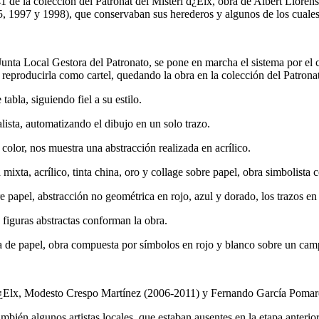
de la colección del Patronat del Misteri d¿Elx, obra de Albert Llorens
5, 1997 y 1998), que conservaban sus herederos y algunos de los cuales
Junta Local Gestora del Patronato, se pone en marcha el sistema por el cu
a reproducirla como cartel, quedando la obra en la colección del Patrona
abla, siguiendo fiel a su estilo.
lista, automatizando el dibujo en un solo trazo.
lor, nos muestra una abstracción realizada en acrílico.
mixta, acrílico, tinta china, oro y collage sobre papel, obra simbolista
e papel, abstracción no geométrica en rojo, azul y dorado, los trazos e
 figuras abstractas conforman la obra.
ta de papel, obra compuesta por símbolos en rojo y blanco sobre un cam
i d¿Elx, Modesto Crespo Martínez (2006-2011) y Fernando García Pomares
ambién algunos artistas locales, que estaban ausentes en la etapa anterior