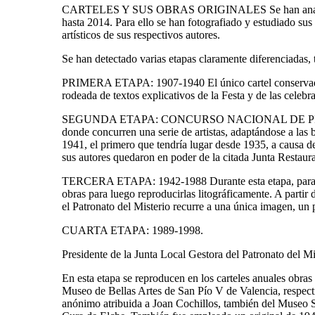
CARTELES Y SUS OBRAS ORIGINALES Se han analizado los
hasta 2014. Para ello se han fotografiado y estudiado sus 
artísticos de sus respectivos autores.
Se han detectado varias etapas claramente diferenciadas, t
PRIMERA ETAPA: 1907-1940 El único cartel conservado po
rodeada de textos explicativos de la Festa y de las celebr
SEGUNDA ETAPA: CONCURSO NACIONAL DE PINTURA DE 1
donde concurren una serie de artistas, adaptándose a las b
1941, el primero que tendría lugar desde 1935, a causa de
sus autores quedaron en poder de la citada Junta Restaurad
TERCERA ETAPA: 1942-1988 Durante esta etapa, para la rea
obras para luego reproducirlas litográficamente. A partir
el Patronato del Misterio recurre a una única imagen, un 
CUARTA ETAPA: 1989-1998.
Presidente de la Junta Local Gestora del Patronato del M
En esta etapa se reproducen en los carteles anuales obra
Museo de Bellas Artes de San Pío V de Valencia, respec
anónimo atribuida a Joan Cochillos, también del Museo Sa