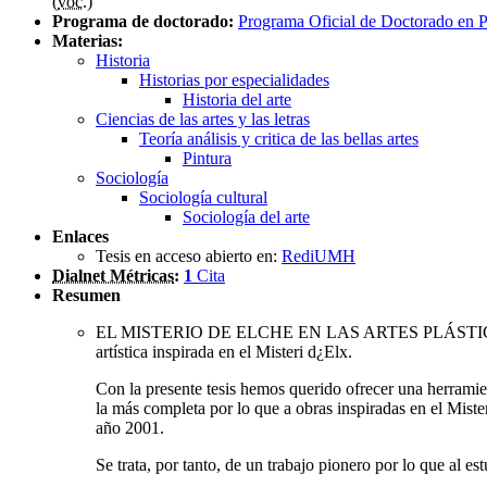
(
voc.
)
Programa de doctorado:
Programa Oficial de Doctorado en Pr
Materias:
Historia
Historias por especialidades
Historia del arte
Ciencias de las artes y las letras
Teoría análisis y critica de las bellas artes
Pintura
Sociología
Sociología cultural
Sociología del arte
Enlaces
Tesis en acceso abierto en:
RediUMH
Dialnet Métricas
:
1
Cita
Resumen
EL MISTERIO DE ELCHE EN LAS ARTES PLÁSTICAS: L
artística inspirada en el Misteri d¿Elx.
Con la presente tesis hemos querido ofrecer una herramien
la más completa por lo que a obras inspiradas en el Mis
año 2001.
Se trata, por tanto, de un trabajo pionero por lo que al e