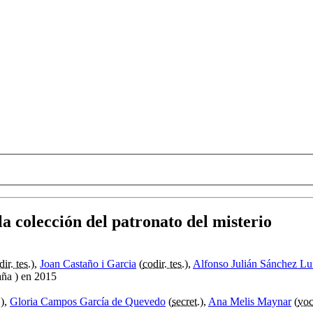
la colección del patronato del misterio
dir. tes.
),
Joan Castaño i Garcia
(
codir. tes.
),
Alfonso Julián Sánchez L
ña ) en 2015
.
),
Gloria Campos García de Quevedo
(
secret.
),
Ana Melis Maynar
(
voc