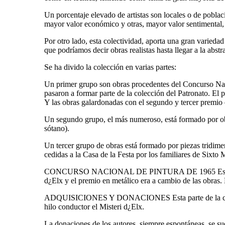
Un porcentaje elevado de artistas son locales o de poblac
mayor valor económico y otras, mayor valor sentimental, p
Por otro lado, esta colectividad, aporta una gran variedad
que podríamos decir obras realistas hasta llegar a la abstr
Se ha divido la colección en varias partes:
Un primer grupo son obras procedentes del Concurso Naci
pasaron a formar parte de la colección del Patronato. El p
Y las obras galardonadas con el segundo y tercer premio e
Un segundo grupo, el más numeroso, está formado por obra
sótano).
Un tercer grupo de obras está formado por piezas tridime
cedidas a la Casa de la Festa por los familiares de Sixto M
CONCURSO NACIONAL DE PINTURA DE 1965 Este concurso 
d¿Elx y el premio en metálico era a cambio de las obras.
ADQUISICIONES Y DONACIONES Esta parte de la colección
hilo conductor el Misteri d¿Elx.
La donaciones de los autores, siempre espontáneas, se sue