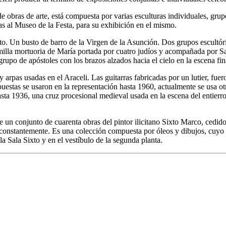
s de arte, está compuesta por varias esculturas individuales, grupos
das al Museo de la Festa, para su exhibición en el mismo.
. Un busto de barro de la Virgen de la Asunción. Dos grupos escultórico
amilla mortuoria de María portada por cuatro judíos y acompañada por Sa
po de apóstoles con los brazos alzados hacia el cielo en la escena final
y arpas usadas en el Araceli. Las guitarras fabricadas por un lutier, fu
uestas se usaron en la representación hasta 1960, actualmente se usa ot
ta 1936, una cruz procesional medieval usada en la escena del entierro 
nto de cuarenta obras del pintor ilicitano Sixto Marco, cedido a l
 constantemente. Es una colección compuesta por óleos y dibujos, cuyo 
a la Sala Sixto y en el vestíbulo de la segunda planta.