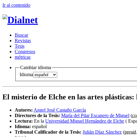
Ir al conteni
d
o
B
uscar
R
evistas
T
esis
Co
n
gresos
m
étricas
Cambiar idioma
Idioma
El misterio de Elche en las artes plásticas
:
Autores:
Angel José Castaño García
Directores de la Tesis:
María del Pilar Escanero de Miguel
(
co
Lectura:
En la
Universidad Miguel Hernández de Elche
( Espa
Idioma:
español
Tribunal Calificador de la Tesis:
Julián Díaz Sánchez
(
presid