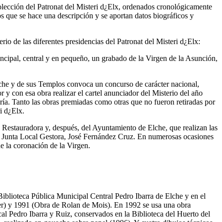
ción del Patronat del Misteri d¿Elx, ordenados cronológicamente
los que se hace una descripción y se aportan datos biográficos y
rio de las diferentes presidencias del Patronat del Misteri d¿Elx:
ipal, central y en pequeño, un grabado de la Virgen de la Asunción,
e sus Templos convoca un concurso de carácter nacional,
r y con esa obra realizar el cartel anunciador del Misterio del año
aría. Tanto las obras premiadas como otras que no fueron retiradas por
ri d¿Elx.
 Restauradora y, después, del Ayuntamiento de Elche, que realizan las
de la Junta Local Gestora, José Fernández Cruz. En numerosas ocasiones
de la coronación de la Virgen.
Biblioteca Pública Municipal Central Pedro Ibarra de Elche y en el
r) y 1991 (Obra de Rolan de Mois). En 1992 se usa una obra
al Pedro Ibarra y Ruiz, conservados en la Biblioteca del Huerto del