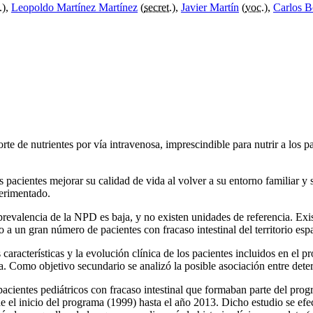
.
),
Leopoldo Martínez Martínez
(
secret.
),
Javier Martín
(
voc.
),
Carlos B
te de nutrientes por vía intravenosa, imprescindible para nutrir a los pa
 pacientes mejorar su calidad de vida al volver a su entorno familiar y s
perimentado.
 prevalencia de la NPD es baja, y no existen unidades de referencia. Exi
 a un gran número de pacientes con fracaso intestinal del territorio esp
as características y la evolución clínica de los pacientes incluidos en e
ada. Como objetivo secundario se analizó la posible asociación entre dete
pacientes pediátricos con fracaso intestinal que formaban parte del pr
e el inicio del programa (1999) hasta el año 2013. Dicho estudio se efec