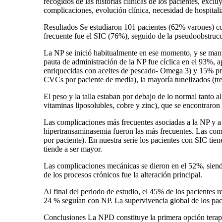
recogidos de las historias clínicas de los pacientes, exclu
complicaciones, evolución clínica, necesidad de hospitaliz
Resultados Se estudiaron 101 pacientes (62% varones) con 
frecuente fue el SIC (76%), seguido de la pseudoobstrucc
La NP se inició habitualmente en ese momento, y se mantu
pauta de administración de la NP fue cíclica en el 93%, 
enriquecidas con aceites de pescado- Omega 3) y 15% pr
CVCs por paciente de media), la mayoría tunelizados (tre
El peso y la talla estaban por debajo de lo normal tanto 
vitaminas liposolubles, cobre y zinc), que se encontraro
Las complicaciones más frecuentes asociadas a la NP y a l
hipertransaminasemia fueron las más frecuentes. Las comp
por paciente). En nuestra serie los pacientes con SIC tien
tiende a ser mayor.
Las complicaciones mecánicas se dieron en el 52%, siend
de los procesos crónicos fue la alteración principal.
Al final del periodo de estudio, el 45% de los pacientes 
24 % seguían con NP. La supervivencia global de los pac
Conclusiones La NPD constituye la primera opción terapéu