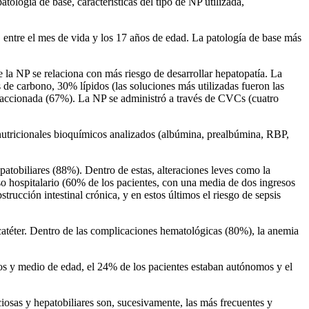
atología de base, características del tipo de NP utilizada,
, entre el mes de vida y los 17 años de edad. La patología de base más
 la NP se relaciona con más riesgo de desarrollar hepatopatía. La
de carbono, 30% lípidos (las soluciones más utilizadas fueron las
raccionada (67%). La NP se administró a través de CVCs (cuatro
s nutricionales bioquímicos analizados (albúmina, prealbúmina, RBP,
patobiliares (88%). Dentro de estas, alteraciones leves como la
o hospitalario (60% de los pacientes, con una media de dos ingresos
rucción intestinal crónica, y en estos últimos el riesgo de sepsis
catéter. Dentro de las complicaciones hematológicas (80%), la anemia
años y medio de edad, el 24% de los pacientes estaban autónomos y el
iosas y hepatobiliares son, sucesivamente, las más frecuentes y