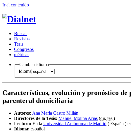
Ir al conteni
d
o
B
uscar
R
evistas
T
esis
Co
n
gresos
m
étricas
Cambiar idioma
Idioma
Características, evolución y pronóstico de 
parenteral domiciliaria
Autores:
Ana María Castro Millán
Directores de la Tesis:
Manuel Molina Arias
(
dir. tes.
)
Lectura:
En la
Universidad Autónoma de Madrid
( España ) e
Idioma:
español