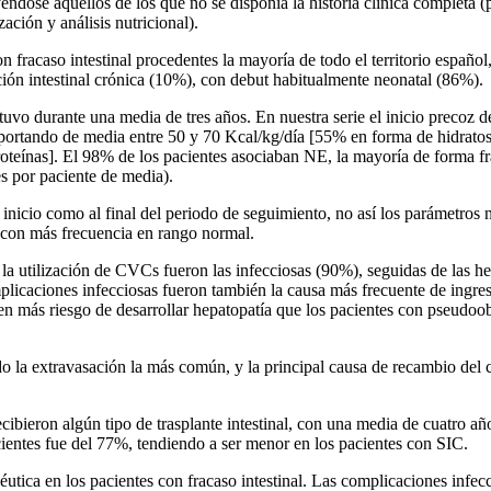
yéndose aquellos de los que no se disponía la historia clínica completa (p
ación y análisis nutricional).
fracaso intestinal procedentes la mayoría de todo el territorio español
ión intestinal crónica (10%), con debut habitualmente neonatal (86%).
vo durante una media de tres años. En nuestra serie el inicio precoz de
aportando de media entre 50 y 70 Kcal/kg/día [55% en forma de hidratos 
oteínas]. El 98% de los pacientes asociaban NE, la mayoría de forma f
s por paciente de media).
al inicio como al final del periodo de seguimiento, no así los parámetro
n con más frecuencia en rango normal.
a utilización de CVCs fueron las infecciosas (90%), seguidas de las he
licaciones infecciosas fueron también la causa más frecuente de ingres
en más riesgo de desarrollar hepatopatía que los pacientes con pseudoobst
o la extravasación la más común, y la principal causa de recambio del 
recibieron algún tipo de trasplante intestinal, con una media de cuatro 
ientes fue del 77%, tendiendo a ser menor en los pacientes con SIC.
tica en los pacientes con fracaso intestinal. Las complicaciones infecc