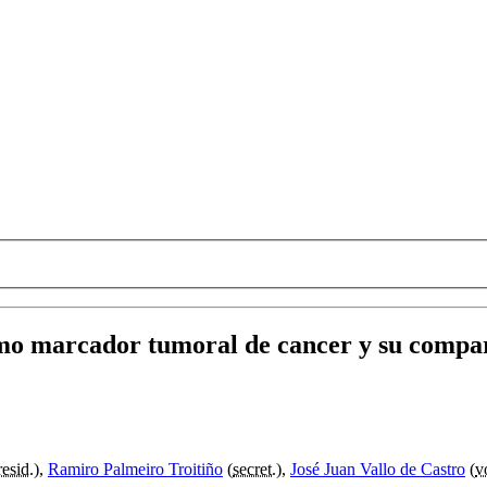
omo marcador tumoral de cancer y su compar
resid.
),
Ramiro Palmeiro Troitiño
(
secret.
),
José Juan Vallo de Castro
(
v