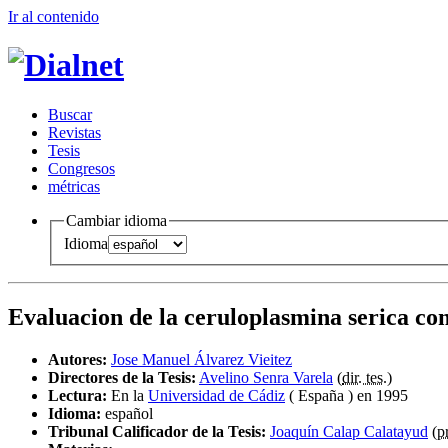
Ir al conteni
d
o
B
uscar
R
evistas
T
esis
Co
n
gresos
m
étricas
Cambiar idioma
Idioma
Evaluacion de la ceruloplasmina serica c
Autores:
Jose Manuel Álvarez Vieitez
Directores de la Tesis:
Avelino Senra Varela
(
dir. tes.
)
Lectura:
En la
Universidad de Cádiz
( España ) en 1995
Idioma:
español
Tribunal Calificador de la Tesis:
Joaquín Calap Calatayud
(
p