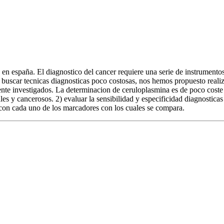
 en españa. El diagnostico del cancer requiere una serie de instrument
e buscar tecnicas diagnosticas poco costosas, nos hemos propuesto real
te investigados. La determinacion de ceruloplasmina es de poco coste e
s y cancerosos. 2) evaluar la sensibilidad y especificidad diagnosticas t
a con cada uno de los marcadores con los cuales se compara.