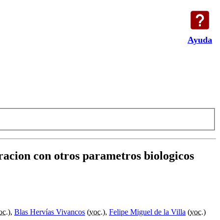
Ayuda
acion con otros parametros biologicos
oc.
),
Blas Hervías Vivancos
(
voc.
),
Felipe Miguel de la Villa
(
voc.
)