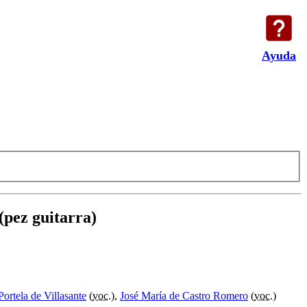
Ayuda
(pez guitarra)
Portela de Villasante
(
voc.
),
José María de Castro Romero
(
voc.
)