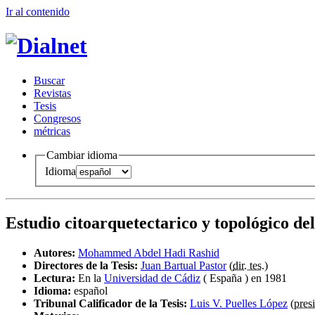
Ir al conteni
d
o
B
uscar
R
evistas
T
esis
Co
n
gresos
m
étricas
Cambiar idioma
Idioma
Estudio citoarquetectarico y topológico de
Autores:
Mohammed Abdel Hadi Rashid
Directores de la Tesis:
Juan Bartual Pastor
(
dir. tes.
)
Lectura:
En la
Universidad de Cádiz
( España ) en 1981
Idioma:
español
Tribunal Calificador de la Tesis:
Luis V. Puelles López
(
presi