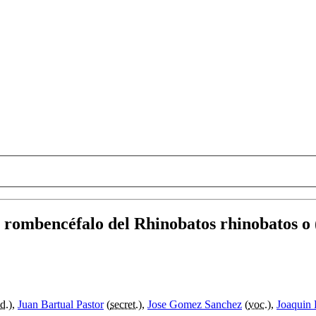
l rombencéfalo del Rhinobatos rhinobatos o 
d.
),
Juan Bartual Pastor
(
secret.
),
Jose Gomez Sanchez
(
voc.
),
Joaquin 