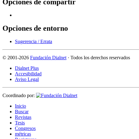
Opciones de compartir
Opciones de entorno
Sugerencia / Errata
©
2001-2026
Fundación Dialnet
· Todos los derechos reservados
Dialnet Plus
Accesibilidad
Aviso Legal
Coordinado por:
I
nicio
B
uscar
R
evistas
T
esis
Co
n
gresos
m
étricas