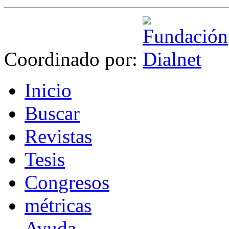
Coordinado por:
I
nicio
B
uscar
R
evistas
T
esis
Co
n
gresos
m
étricas
Ayuda