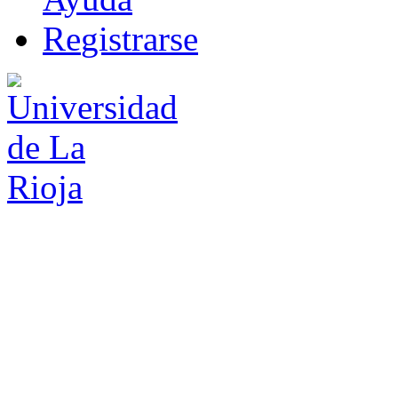
R
e
gistrarse