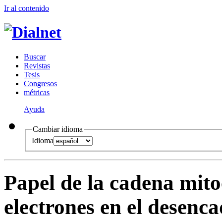
Ir al conteni
d
o
B
uscar
R
evistas
T
esis
Co
n
gresos
m
étricas
Ayuda
Cambiar idioma
Idioma
Papel de la cadena mito
electrones en el desenc