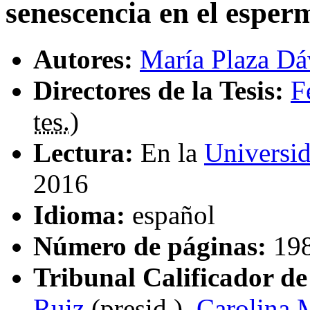
senescencia en el esper
Autores:
María Plaza Dá
Directores de la Tesis:
F
tes.
)
Lectura:
En la
Universi
2016
Idioma:
español
Número de páginas:
19
Tribunal Calificador de 
Ruiz
(
presid.
),
Carolina 