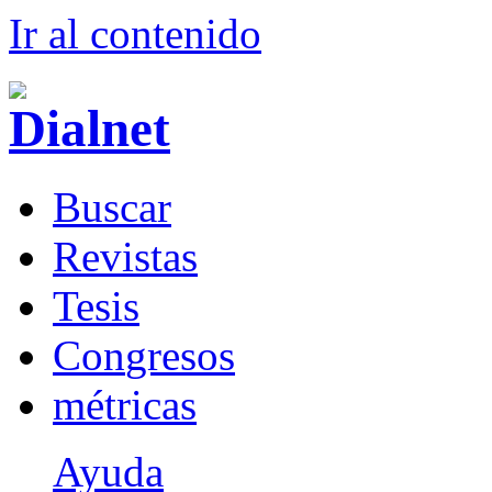
Ir al conteni
d
o
B
uscar
R
evistas
T
esis
Co
n
gresos
m
étricas
Ayuda