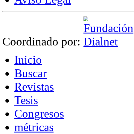
Coordinado por:
I
nicio
B
uscar
R
evistas
T
esis
Co
n
gresos
m
étricas