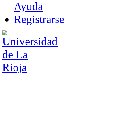
Ayuda
R
e
gistrarse