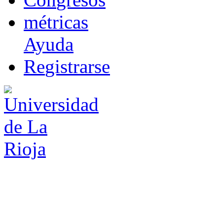
m
étricas
Ayuda
R
e
gistrarse