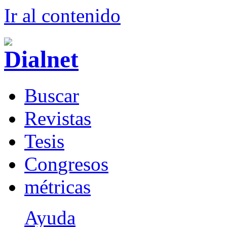
Ir al conteni
d
o
B
uscar
R
evistas
T
esis
Co
n
gresos
m
étricas
Ayuda