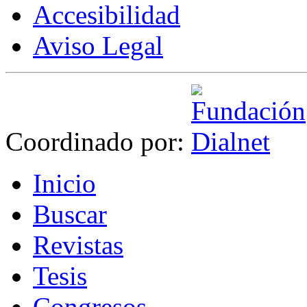
Accesibilidad
Aviso Legal
Coordinado por:
I
nicio
B
uscar
R
evistas
T
esis
Co
n
gresos