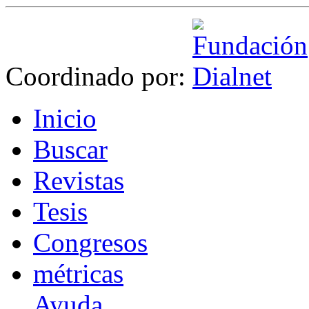
Coordinado por:
I
nicio
B
uscar
R
evistas
T
esis
Co
n
gresos
m
étricas
Ayuda