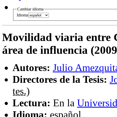
Cambiar idioma
Idioma
Movilidad viaria entre 
área de influencia (200
Autores:
Julio Amezquit
Directores de la Tesis:
J
tes.
)
Lectura:
En la
Universi
Idioma:
español