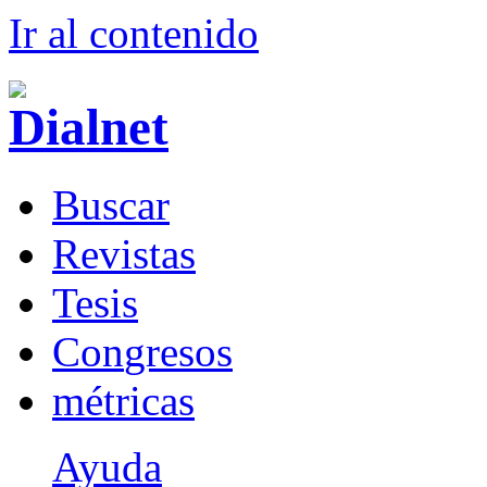
Ir al conteni
d
o
B
uscar
R
evistas
T
esis
Co
n
gresos
m
étricas
Ayuda