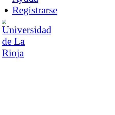
R
e
gistrarse