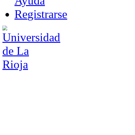
Ayuda
R
e
gistrarse