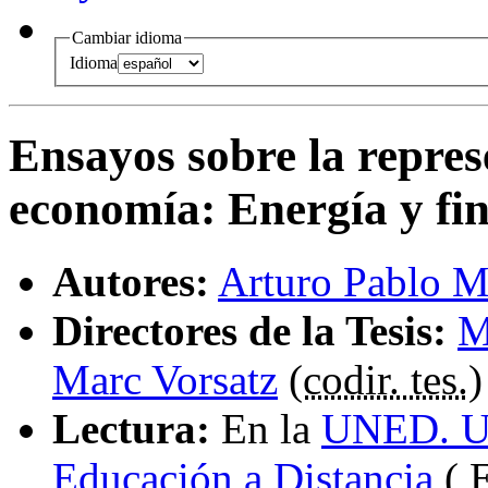
Cambiar idioma
Idioma
Ensayos sobre la repres
economía
:
Energía y fi
Autores:
Arturo Pablo M
Directores de la Tesis:
M
Marc Vorsatz
(
codir. tes.
)
Lectura:
En la
UNED. Un
Educación a Distancia
( 