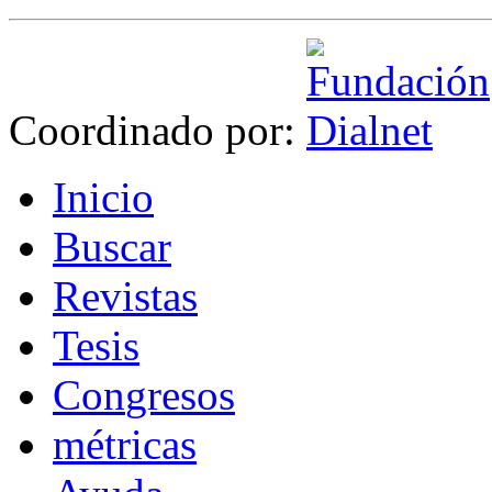
Coordinado por:
I
nicio
B
uscar
R
evistas
T
esis
Co
n
gresos
m
étricas