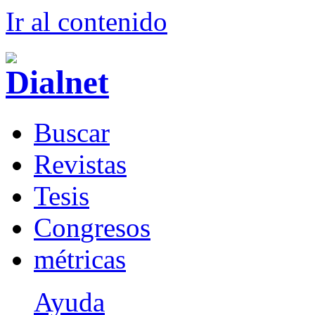
Ir al conteni
d
o
B
uscar
R
evistas
T
esis
Co
n
gresos
m
étricas
Ayuda