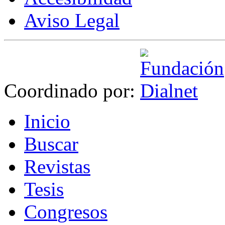
Aviso Legal
Coordinado por:
I
nicio
B
uscar
R
evistas
T
esis
Co
n
gresos