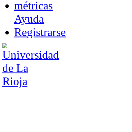
m
étricas
Ayuda
R
e
gistrarse