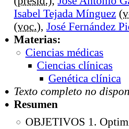
(
presid.
),
José Antonio G
Isabel Tejada Mínguez
(
v
(
voc.
),
José Fernández Pi
Materias:
Ciencias médicas
Ciencias clínicas
Genética clínica
Texto completo no dispon
Resumen
OBJETIVOS 1. Optimiza