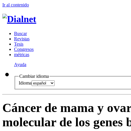
Ir al conteni
d
o
B
uscar
R
evistas
T
esis
Co
n
gresos
m
étricas
Ayuda
Cambiar idioma
Idioma
Cáncer de mama y ovari
molecular de los genes 