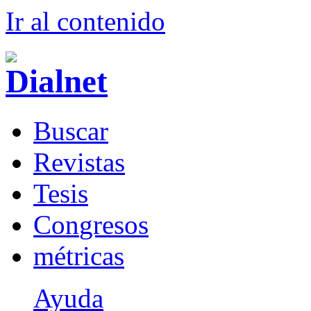
Ir al conteni
d
o
B
uscar
R
evistas
T
esis
Co
n
gresos
m
étricas
Ayuda