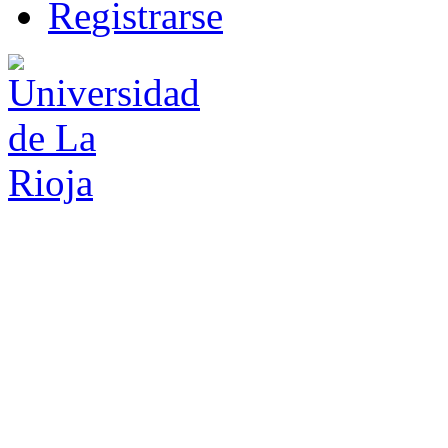
R
e
gistrarse