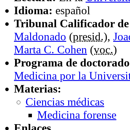
Idioma:
español
Tribunal Calificador de 
Maldonado
(
presid.
),
Joa
Marta C. Cohen
(
voc.
)
Programa de doctorado
Medicina por la Universit
Materias:
Ciencias médicas
Medicina forense
Enlaces