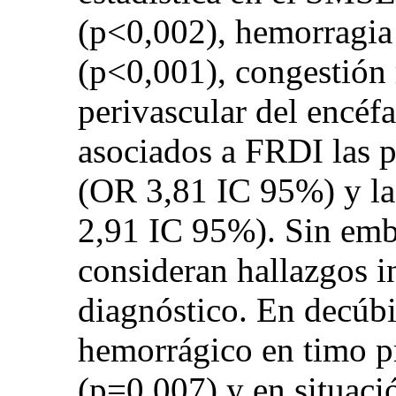
(p<0,002), hemorragia i
(p<0,001), congestión
perivascular del encéf
asociados a FRDI las 
(OR 3,81 IC 95%) y la
2,91 IC 95%). Sin emb
consideran hallazgos i
diagnóstico. En decúbi
hemorrágico en timo pr
(p=0,007) y en situaci