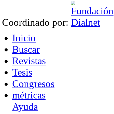
Coordinado por:
I
nicio
B
uscar
R
evistas
T
esis
Co
n
gresos
m
étricas
Ayuda