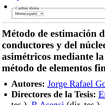
Cambiar idioma
Idioma
Método de estimación de
conductores y del núcl
asimétricos mediante la 
método de elementos fin
Autores:
Jorge Rafael G
Directores de la Tesis:
E
tes.
),
R Asensi
(
dir. tes.
)