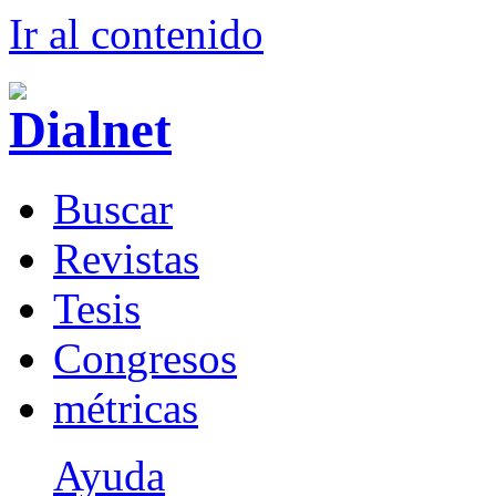
Ir al conteni
d
o
B
uscar
R
evistas
T
esis
Co
n
gresos
m
étricas
Ayuda