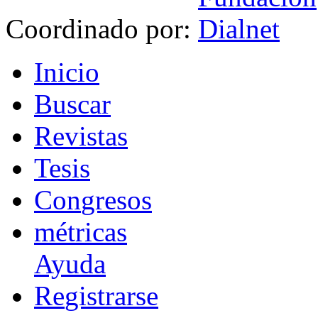
Coordinado por:
I
nicio
B
uscar
R
evistas
T
esis
Co
n
gresos
m
étricas
Ayuda
R
e
gistrarse