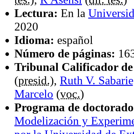
Lectura:
En la
Universi
2020
Idioma:
español
Número de páginas:
16
Tribunal Calificador de 
(
presid.
),
Ruth V. Sabari
Marcelo
(
voc.
)
Programa de doctorado
Modelización y Experime