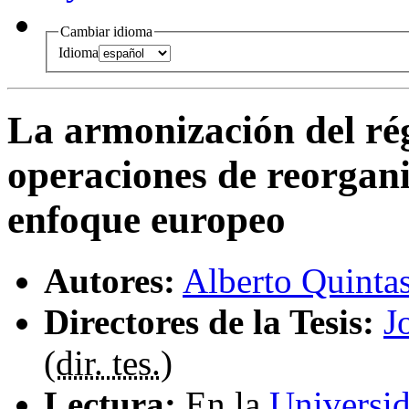
Cambiar idioma
Idioma
La armonización del rég
operaciones de reorgan
enfoque europeo
Autores:
Alberto Quinta
Directores de la Tesis:
J
(
dir. tes.
)
Lectura:
En la
Universi