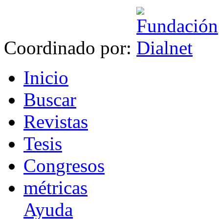
Coordinado por:
I
nicio
B
uscar
R
evistas
T
esis
Co
n
gresos
m
étricas
Ayuda