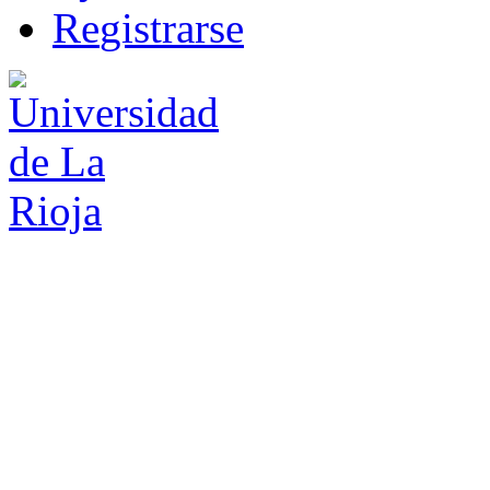
R
e
gistrarse