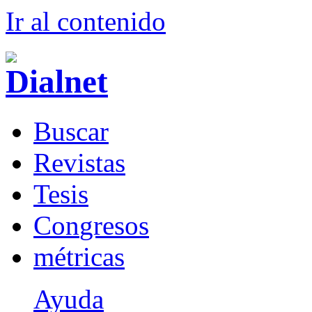
Ir al conteni
d
o
B
uscar
R
evistas
T
esis
Co
n
gresos
m
étricas
Ayuda