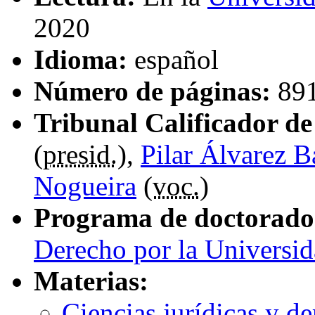
2020
Idioma:
español
Número de páginas:
89
Tribunal Calificador de 
(
presid.
),
Pilar Álvarez B
Nogueira
(
voc.
)
Programa de doctorado
Derecho por la Universi
Materias:
Ciencias jurídicas y d