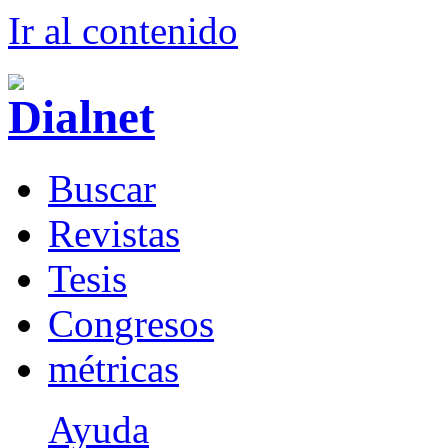
Ir al conteni
d
o
B
uscar
R
evistas
T
esis
Co
n
gresos
m
étricas
Ayuda