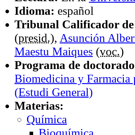
Idioma:
español
Tribunal Calificador de 
(
presid.
),
Asunción Alber
Maestu Maiques
(
voc.
)
Programa de doctorado
Biomedicina y Farmacia p
(Estudi General)
Materias:
Química
Bioquímica