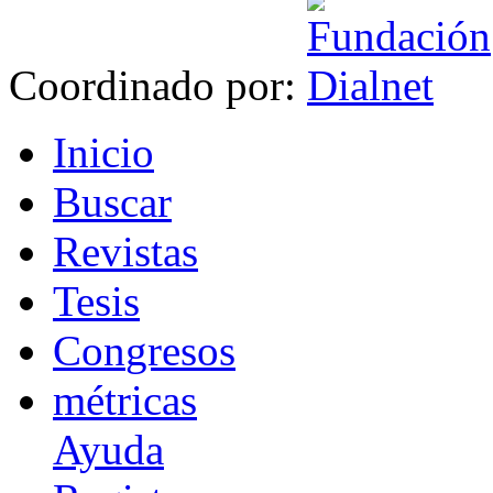
Coordinado por:
I
nicio
B
uscar
R
evistas
T
esis
Co
n
gresos
m
étricas
Ayuda