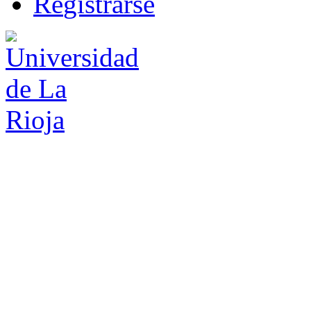
R
e
gistrarse