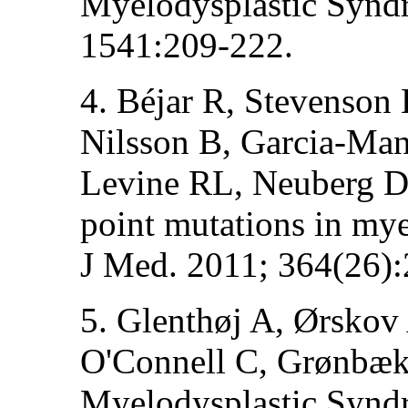
Myelodysplastic Synd
1541:209-222.
4. Béjar R, Stevenson
Nilsson B, Garcia-Man
Levine RL, Neuberg D, 
point mutations in my
J Med. 2011; 364(26)
5. Glenthøj A, Ørsko
O'Connell C, Grønbæ
Myelodysplastic Syndr