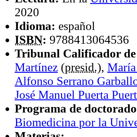
2020
Idioma:
español
ISBN
:
9788413064536
Tribunal Calificador de 
Martínez
(
presid.
),
María
Alfonso Serrano Garball
José Manuel Puerta Puer
Programa de doctorado
Biomedicina por la Univ
Materias: