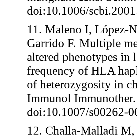
doi:10.1006/scbi.2001
11. Maleno I, López-N
Garrido F. Multiple m
altered phenotypes in 
frequency of HLA haplo
of heterozygosity in 
Immunol Immunother. 
doi:10.1007/s00262-0
12. Challa-Malladi M,