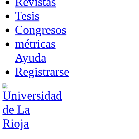
R
evistas
T
esis
Co
n
gresos
m
étricas
Ayuda
R
e
gistrarse