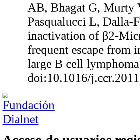
AB, Bhagat G, Murty 
Pasqualucci L, Dalla-
inactivation of β2-Mi
frequent escape from i
large B cell lymphoma.
doi:10.1016/j.ccr.2011
Acceso de usuarios regi