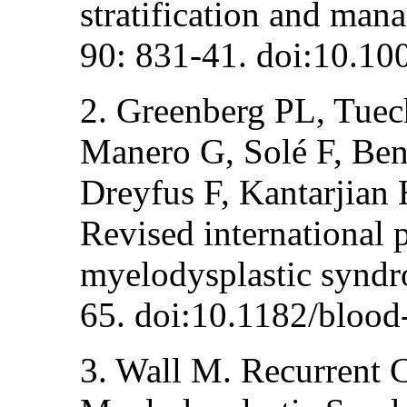
stratification and ma
90: 831-41. doi:10.10
2. Greenberg PL, Tuech
Manero G, Solé F, Be
Dreyfus F, Kantarjian 
Revised international 
myelodysplastic syndr
65. doi:10.1182/bloo
3. Wall M. Recurrent 