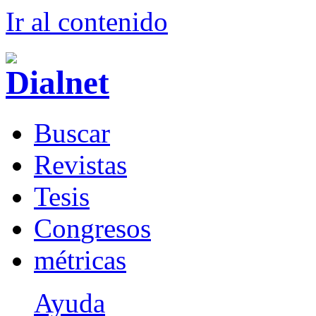
Ir al conteni
d
o
B
uscar
R
evistas
T
esis
Co
n
gresos
m
étricas
Ayuda