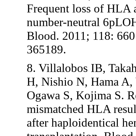
Frequent loss of HLA a
number-neutral 6pLOH 
Blood. 2011; 118: 660
365189.
8. Villalobos IB, Tak
H, Nishio N, Hama A, 
Ogawa S, Kojima S. Re
mismatched HLA resul
after haploidentical he