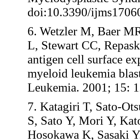
doi:10.3390/ijms1706
6. Wetzler M, Baer MR
L, Stewart CC, Repask
antigen cell surface ex
myeloid leukemia blasts
Leukemia. 2001; 15: 1
7. Katagiri T, Sato-O
S, Sato Y, Mori Y, Ka
Hosokawa K, Sasaki Y,