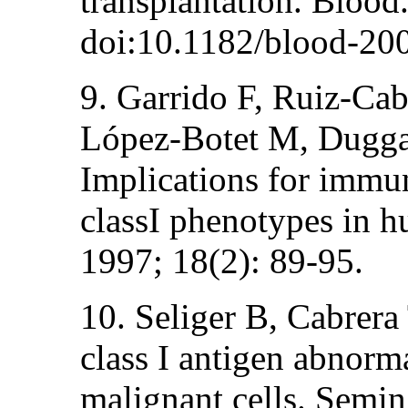
transplantation. Blood
doi:10.1182/blood-20
9. Garrido F, Ruiz-Cabe
López-Botet M, Dugga
Implications for immu
classI phenotypes in 
1997; 18(2): 89-95.
10. Seliger B, Cabrera
class I antigen abnorm
malignant cells. Semin