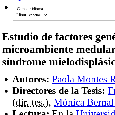
Cambiar idioma
Idioma
Estudio de factores gen
microambiente medular 
síndrome mielodisplási
Autores:
Paola Montes 
Directores de la Tesis:
F
(
dir. tes.
),
Mónica Bernal
Lectura:
En la
Universi