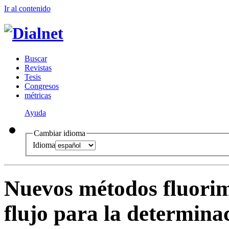
Ir al conteni
d
o
B
uscar
R
evistas
T
esis
Co
n
gresos
m
étricas
Ayuda
Cambiar idioma
Idioma
Nuevos métodos fluorim
flujo para la determina