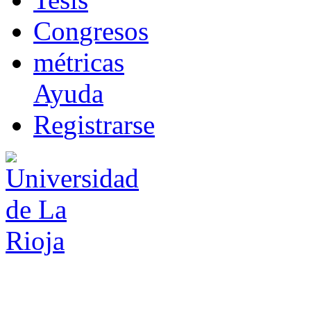
Co
n
gresos
m
étricas
Ayuda
R
e
gistrarse