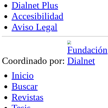
Dialnet Plus
Accesibilidad
Aviso Legal
Coordinado por:
I
nicio
B
uscar
R
evistas
T
esis