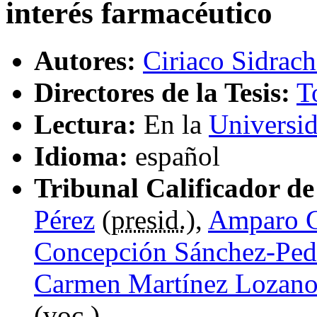
interés farmacéutico
Autores:
Ciriaco Sidrac
Directores de la Tesis:
T
Lectura:
En la
Universi
Idioma:
español
Tribunal Calificador de 
Pérez
(
presid.
),
Amparo G
Concepción Sánchez-Ped
Carmen Martínez Lozan
(
voc.
)