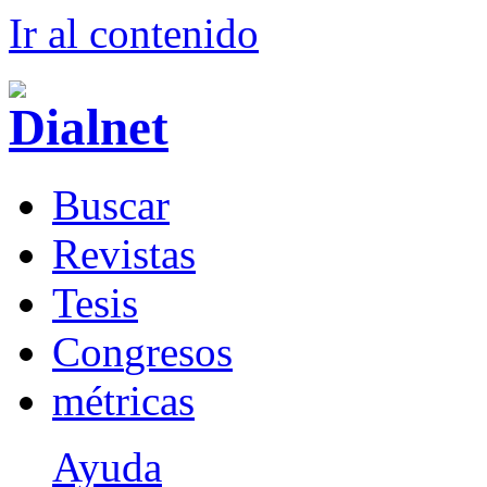
Ir al conteni
d
o
B
uscar
R
evistas
T
esis
Co
n
gresos
m
étricas
Ayuda