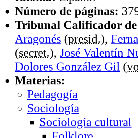
Número de páginas:
37
Tribunal Calificador de 
Aragonés
(
presid.
),
Ferna
(
secret.
),
José Valentín N
Dolores González Gil
(
vo
Materias:
Pedagogía
Sociología
Sociología cultural
Folklore