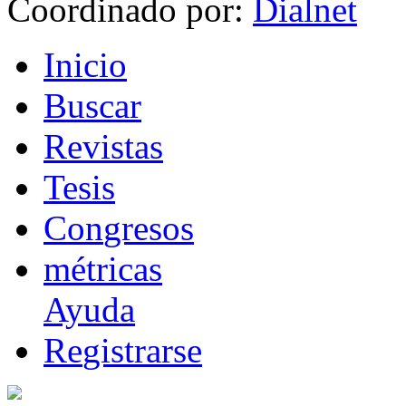
Coordinado por:
I
nicio
B
uscar
R
evistas
T
esis
Co
n
gresos
m
étricas
Ayuda
R
e
gistrarse