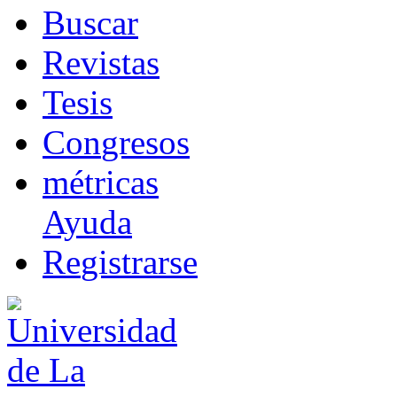
B
uscar
R
evistas
T
esis
Co
n
gresos
m
étricas
Ayuda
R
e
gistrarse