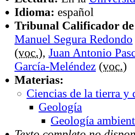
Idioma:
español
Tribunal Calificador de 
Manuel Segura Redondo
(
voc.
),
Juan Antonio Pasc
García-Meléndez
(
voc.
)
Materias:
Ciencias de la tierra y
Geología
Geología ambient
Texto completo no dispon