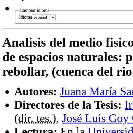
Cambiar idioma
Idioma
Analisis del medio fisic
de espacios naturales
:
p
rebollar, (cuenca del r
Autores:
Juana María Sa
Directores de la Tesis:
I
(
dir. tes.
),
José Luis Goy
Lectura:
En la
Universid