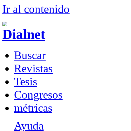
Ir al conteni
d
o
B
uscar
R
evistas
T
esis
Co
n
gresos
m
étricas
Ayuda