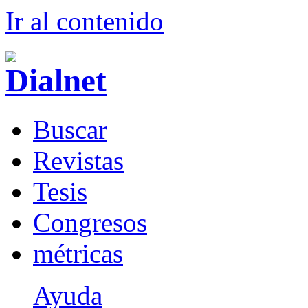
Ir al conteni
d
o
B
uscar
R
evistas
T
esis
Co
n
gresos
m
étricas
Ayuda