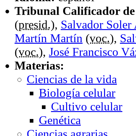
Tribunal Calificador de 
(
presid.
),
Salvador Soler
Martín Martín
(
voc.
),
Sal
(
voc.
),
José Francisco V
Materias:
Ciencias de la vida
Biología celular
Cultivo celular
Genética
Ciencias agrarias