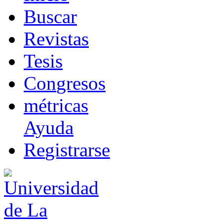
B
uscar
R
evistas
T
esis
Co
n
gresos
m
étricas
Ayuda
R
e
gistrarse